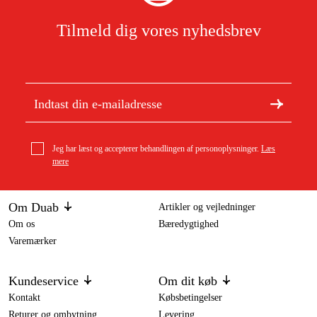
Tilmeld dig vores nyhedsbrev
Jeg har læst og accepterer behandlingen af personoplysninger.
Læs
mere
Om Duab
Artikler og vejledninger
Om os
Bæredygtighed
Varemærker
Kundeservice
Om dit køb
Kontakt
Købsbetingelser
Returer og ombytning
Levering