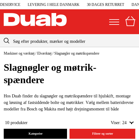
SERVICE
LEVERING I HELE DANMARK
30 DAGES RETURRET
DANS
info-dk@duab.eu
Maskiner og værktøj
/
Elværktøj
/
Slagnøgler og møtrikspændere
|
Privat
Firma
Danmark
Slag­nøgler og møtrik­
Sverige
Elgeneratorer og nødstrøm
spændere
Suomi
Trykluft
Norge
Hos Duab finder du slagnøgler og møtrikspændere til hjulskift, montage
Højtryksrensere
og løsning af fastsiddende bolte og møtrikker. Vælg mellem batteridrevne
Deutschland
modeller fra Bosch og Makita med højt drejningsmoment til både
Maskiner og værktøj
værksted, garage og professionelt brug.
10
produkter
Viser:
24
Garage og værksted
Kategorier
Filtrer og sorter