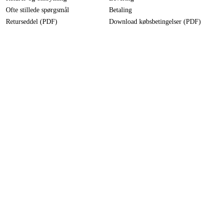
Ofte stillede spørgsmål
Betaling
Returseddel (PDF)
Download købsbetingelser (PDF)
Fortryd køb
Tilgængelighed
Kontakt og information
Kontakt os
info-dk@duab.eu
Södra vägen 3
SE-383 34 Mönsterås, Sverige
Privatliv
Privatlivspolitik
Cookies