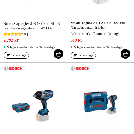
Makita slagnøgle DTW190Z 18V 190
Bosch Slagnøgle GDS 18V-450 HC 1/2"
Nm uden batteri & lader
uden batteri og oplader i L-BOXX.
Lille og stærk 1/2 tomme slagnøgle.
5.0
(1)
2.792 kr
819 kr
På lager - Sendes inden for 3-5 hverdage
På lager - Sendes inden for 3-5 hverdage
Sammenlign
Sammenlign