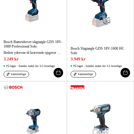
Bosch Batteridrevet slagnøgle GDS 18V-
1000 Professional Solo
Bosch Slagnøgle GDS 18V-1600 HC
Bedste ydeevne til krævende opgaver med et tilspændingsmoment på 1.000 Nm
Solo
3.249 kr
3.949 kr
På lager - Sendes inden for 3-5 hverdage
På lager - Sendes inden for 3-5 hverdage
Sammenlign
Sammenlign