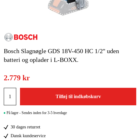
Kampagner
Varemærker
Artikler og vejledninger
Bosch Slagnøgle GDS 18V-450 HC 1/2" uden
Kontakt
batteri og oplader i L-BOXX.
Ofte stillede spørgsmål
2.779 kr
Tilføj til indkøbskurv
På lager - Sendes inden for 3-5 hverdage
30 dages returret
Dansk kundeservice