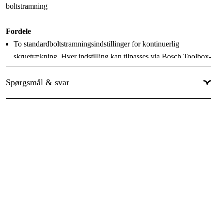
Anvendelsesniveau
:
Professionel
boltstramning
Global garanti
:
Ja
Fordele
To standardboltstramningsindstillinger for kontinuerlig
skruetrækning. Hver indstilling kan tilpasses via Bosch Toolbox-
appen
Spørgsmål & svar
Kraftigt tilspændingsmoment på 450 Nm og brudmoment på
800 Nm
Tre hastigheds- og momentindstillinger for øget fleksibilitet og
kontrol
Tekniske specifikationer
Tilspændingsmomentindstillingsområde, min/maks, 1. gear
0/250 Nm
Tilspændingsmomentindstillingsområde, min/maks, 2. gear
0/330 Nm
Tilspændingsmomentindstillingsområde, min/maks, 3. gear
0/450 Nm