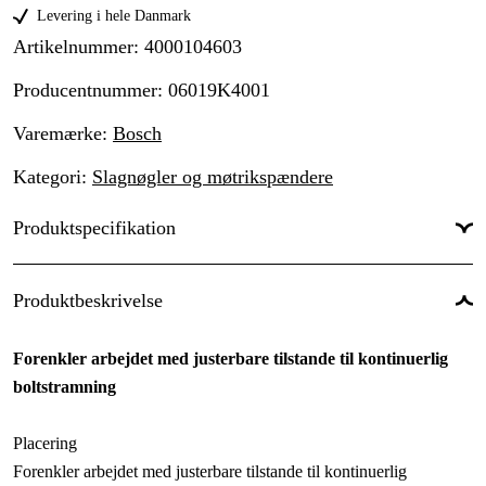
Levering i hele Danmark
Artikelnummer
:
4000104603
Producentnummer
:
06019K4001
Varemærke
:
Bosch
Kategori
:
Slagnøgler og møtrikspændere
Produktspecifikation
Drifttyp
:
Batteridrevet
Produktbeskrivelse
Batterispænding
:
18 V
Forenkler arbejdet med justerbare tilstande til kontinuerlig
Batteri & oplader
:
Nej
boltstramning
Anvendelsestype
:
Industri & produktion, Værksted & køretøjer
Placering
Anvendelsesområde
:
Vedligehold & service, Produktion
Forenkler arbejdet med justerbare tilstande til kontinuerlig