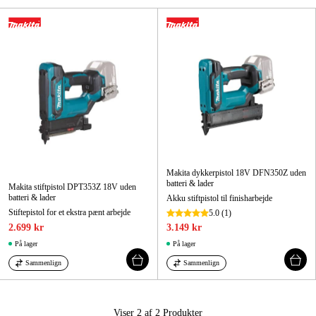
Maskintilbehør og forbrug
Kampagner
Varemærker
Artikler og vejledninger
Kontakt
Ofte stillede spørgsmål
Makita dykkerpistol 18V DFN350Z uden
batteri & lader
Makita stiftpistol DPT353Z 18V uden
batteri & lader
Akku stiftpistol til finisharbejde
Stiftepistol for et ekstra pænt arbejde
5.0
(1)
2.699 kr
3.149 kr
På lager
På lager
Sammenlign
Sammenlign
Viser 2 af 2
Produkter