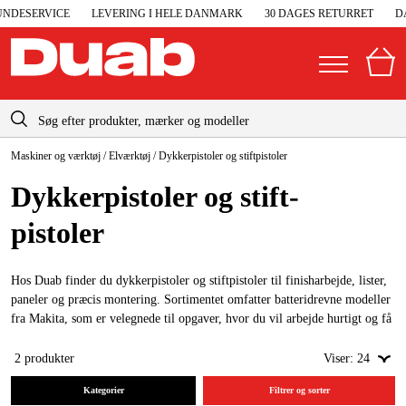
DESERVICE
LEVERING I HELE DANMARK
30 DAGES RETURRET
DA
info-dk@duab.eu
Maskiner og værktøj
/
Elværktøj
/
Dykkerpistoler og stiftpistoler
|
Privat
Firma
Danmark
Dykker­pistoler og stift­
Sverige
Elgeneratorer og nødstrøm
pistoler
Suomi
Trykluft
Norge
Hos Duab finder du dykkerpistoler og stiftpistoler til finisharbejde, lister,
Højtryksrensere
paneler og præcis montering. Sortimentet omfatter batteridrevne modeller
Deutschland
fra Makita, som er velegnede til opgaver, hvor du vil arbejde hurtigt og få
Maskiner og værktøj
et pænt resultat.
2
produkter
Viser:
24
Garage og værksted
Kategorier
Filtrer og sorter