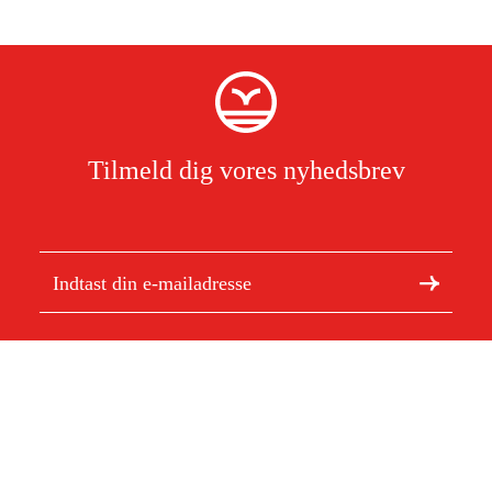
Tilmeld dig vores nyhedsbrev
Jeg har læst og accepterer behandlingen af personoplysninger.
Læs
mere
Om Duab
Artikler og vejledninger
Om os
Bæredygtighed