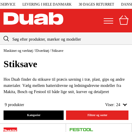
ERVICE
LEVERING I HELE DANMARK
30 DAGES RETURRET
DANSK 
info-dk@duab.eu
Maskiner og værktøj
/
Elværktøj
/
Stiksave
|
Privat
Firma
Danmark
Stik­save
Sverige
Elgeneratorer og nødstrøm
Suomi
Hos Duab finder du stiksave til præcis savning i træ, plast, gips og andre
Trykluft
materialer. Vælg mellem batteridrevne og ledningsdrevne modeller fra
Norge
Makita, Bosch og Festool til både lige snit, kurver og detaljeret
Højtryksrensere
savarbejde.
Deutschland
9
produkter
Viser:
24
Maskiner og værktøj
Kategorier
Filtrer og sorter
Garage og værksted