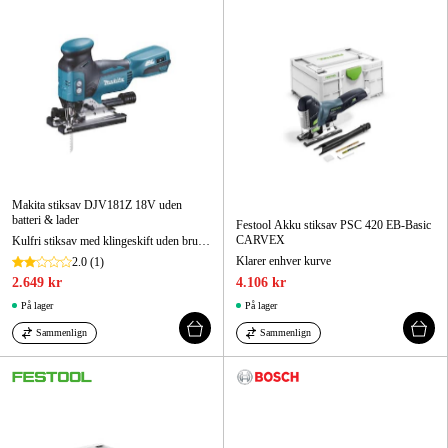
Maskintilbehør og forbrug
Kampagner
Varemærker
Artikler og vejledninger
Kontakt
Makita stiksav DJV181Z 18V uden
batteri & lader
Festool Akku stiksav PSC 420 EB-Basic
Ofte stillede spørgsmål
CARVEX
Kulfri stiksav med klingeskift uden brug af værktøj
Klarer enhver kurve
2.0
(1)
2.649 kr
4.106 kr
På lager
På lager
Sammenlign
Sammenlign