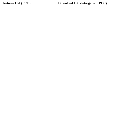
Returseddel (PDF)
Download købsbetingelser (PDF)
Fortryd køb
Tilgængelighed
Kontakt og information
Kontakt os
info-dk@duab.eu
Södra vägen 3
SE-383 34 Mönsterås, Sverige
Privatliv
Privatlivspolitik
Cookies
Følg os på sociale medier
Facebook
,