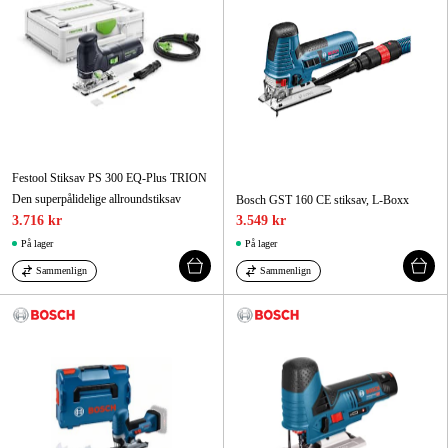
Festool Stiksav PS 300 EQ-Plus TRION
Den superpålidelige allroundstiksav
Bosch GST 160 CE stiksav, L-Boxx
3.716 kr
3.549 kr
På lager
På lager
Sammenlign
Sammenlign