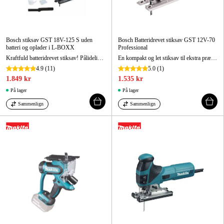
Bosch stiksav GST 18V-125 S uden
Bosch Batteridrevet stiksav GST 12V-70
batteri og oplader i L-BOXX
Professional
Kraftfuld batteridrevet stiksav! Pålidelig problemløser til alle anvendelsesområder.
En kompakt og let stiksav til ekstra præcis savning
4.9
(11)
5.0
(1)
1.849 kr
1.535 kr
På lager
På lager
Sammenlign
Sammenlign