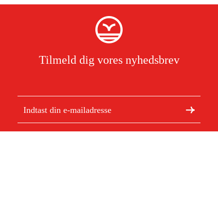
Tilmeld dig vores nyhedsbrev
Jeg har læst og accepterer behandlingen af personoplysninger.
Læs
mere
Om Duab
Artikler og vejledninger
Om os
Bæredygtighed
Varemærker