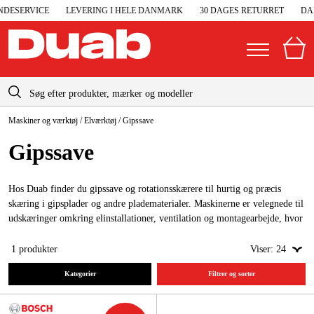
DESERVICE
LEVERING I HELE DANMARK
30 DAGES RETURRET
DAN
info-dk@duab.eu
Maskiner og værktøj
/
Elværktøj
/
Gipssave
|
Privat
Firma
Danmark
Gips­save
Sverige
Elgeneratorer og nødstrøm
Suomi
Hos Duab finder du gipssave og rotationsskærere til hurtig og præcis
Trykluft
skæring i gipsplader og andre pladematerialer. Maskinerne er velegnede til
Norge
udskæringer omkring elinstallationer, ventilation og montagearbejde, hvor
Højtryksrensere
fleksibilitet og præcision er vigtigt.
Deutschland
1
produkter
Viser:
24
Maskiner og værktøj
Kategorier
Filtrer og sorter
Garage og værksted