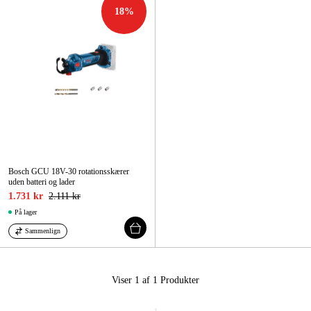
Maskintilbehør og forbrug
18
%
Kampagner
Varemærker
Artikler og vejledninger
Kontakt
Ofte stillede spørgsmål
Bosch GCU 18V-30 rotationsskærer
uden batteri og lader
1.731 kr
2.111 kr
På lager
Sammenlign
Viser 1 af 1
Produkter