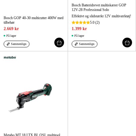
Bosch Batteridrevet multiskærer GOP
12V-28 Professional Solo
Effektivt og slidstærkt 12V multiværktøj!
Bosch GOP 40-30 multicutter 400W med
tilbehør
5.0
(2)
2.669 kr
1.399 kr
På lager
På lager
Sammenlign
Sammenlign
Metabo MT 18 LTX BL QSL multitool