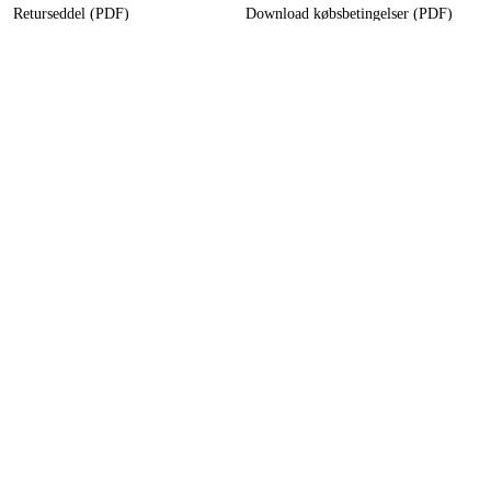
Returseddel (PDF)
Download købsbetingelser (PDF)
Fortryd køb
Tilgængelighed
Kontakt og information
Kontakt os
info-dk@duab.eu
Södra vägen 3
SE-383 34 Mönsterås, Sverige
Privatliv
Privatlivspolitik
Cookies
Følg os på sociale medier
Facebook
,