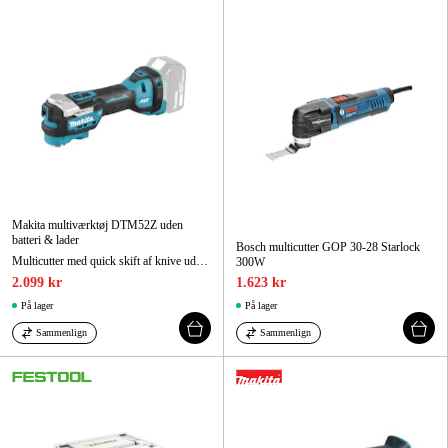
Maskintilbehør og forbrug
Kampagner
Varemærker
Artikler og vejledninger
Kontakt
Makita multiværktøj DTM52Z uden
Ofte stillede spørgsmål
batteri & lader
Bosch multicutter GOP 30-28 Starlock
Multicutter med quick skift af knive uden brug af værktøj
300W
2.099 kr
1.623 kr
På lager
På lager
Sammenlign
Sammenlign