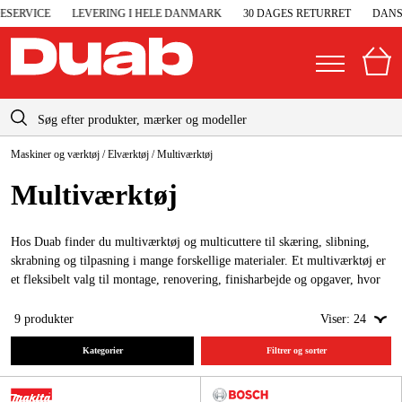
ERVICE
LEVERING I HELE DANMARK
30 DAGES RETURRET
DANSK
info-dk@duab.eu
Maskiner og værktøj
/
Elværktøj
/
Multiværktøj
|
Privat
Firma
Danmark
Multi­værktøj
Sverige
Elgeneratorer og nødstrøm
Suomi
Hos Duab finder du multiværktøj og multicuttere til skæring, slibning,
Trykluft
skrabning og tilpasning i mange forskellige materialer. Et multiværktøj er
Norge
et fleksibelt valg til montage, renovering, finisharbejde og opgaver, hvor
Højtryksrensere
du skal arbejde præcist på trange steder.
Deutschland
9
produkter
Viser:
24
Maskiner og værktøj
Kategorier
Filtrer og sorter
Garage og værksted