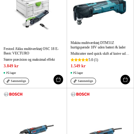
Makita multiværktøj DTM51Z
hurtigspænde 18V uden batteri & lader
Festool Akku multiværktøj OSC 18 E-
Basic VECTURO
Multicutter med quick skift af knive uden brug af værktøj
Større præcision og maksimal effekt
5.0
(1)
3.849 kr
1.549 kr
På lager
På lager
Sammenlign
Sammenlign