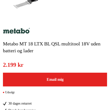
Kampagner
Varemærker
Artikler og vejledninger
Metabo MT 18 LTX BL QSL multitool 18V uden
Kontakt
batteri og lader
Ofte stillede spørgsmål
2.199 kr
Email mig
Udsolgt
30 dages returret