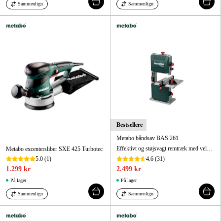
Sammenlign
Sammenlign
Bestsellere
Metabo båndsav BAS 261
Effektivt og støjsvagt remtræk med velafbalancerede svinghjul med gummibelægning.
Metabo excentersliber SXE 425 Turbotec
5.0
(1)
4.6
(31)
1.299 kr
2.499 kr
På lager
På lager
Sammenlign
Sammenlign