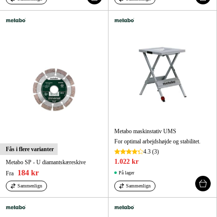
Metabo maskinstativ UMS
For optimal arbejdshøjde og stabilitet.
Fås i flere varianter
4.3
(3)
1.022 kr
Metabo SP - U diamantskæreskive
184 kr
Fra
På lager
Sammenlign
Sammenlign