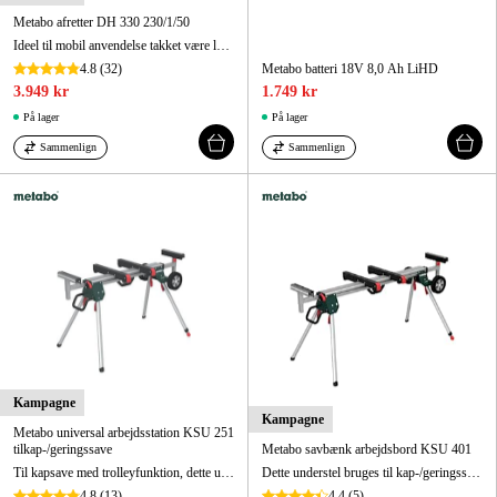
Metabo afretter DH 330 230/1/50
Ideel til mobil anvendelse takket være lav vægt. Stabil gearkasse for jævn fremføring af arbejdsemnet.
4.8
(32)
Metabo batteri 18V 8,0 Ah LiHD
3.949 kr
1.749 kr
På lager
På lager
Sammenlign
Sammenlign
Kampagne
Kampagne
Metabo universal arbejdsstation KSU 251
tilkap-/geringssave
Metabo savbænk arbejdsbord KSU 401
Til kapsave med trolleyfunktion, dette understel er robust og kan nemt foldes sammen og transporteres.
Dette understel bruges til kap-/geringssave med trolleyfunktion og er et robust og praktisk stativ, der nemt kan foldes sammen.
4.8
(13)
4.4
(5)