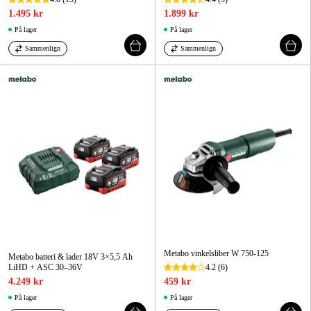
1.495 kr
1.899 kr
På lager
På lager
Sammenlign
Sammenlign
Metabo vinkelsliber W 750-125
Metabo batteri & lader 18V 3×5,5 Ah
LiHD + ASC 30–36V
4.2
(6)
4.249 kr
459 kr
På lager
På lager