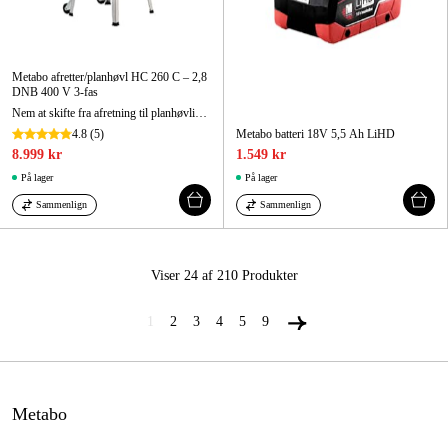
Metabo afretter/planhøvl HC 260 C – 2,8
DNB 400 V 3-fas
Nem at skifte fra afretning til planhøvling og har en gearkasse for jævn fremføring af emnet.
4.8
(5)
Metabo batteri 18V 5,5 Ah LiHD
8.999 kr
1.549 kr
På lager
På lager
Sammenlign
Sammenlign
Viser 24 af 210
Produkter
1
2
3
4
5
9
Metabo