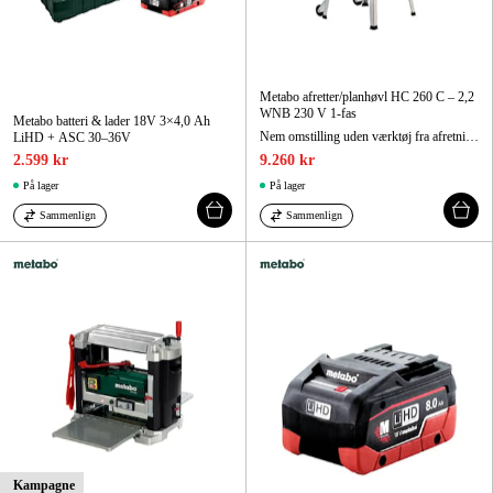
Metabo afretter/planhøvl HC 260 C – 2,2
WNB 230 V 1-fas
Metabo batteri & lader 18V 3×4,0 Ah
Nem omstilling uden værktøj fra afretning til planhøvling.
LiHD + ASC 30–36V
2.599 kr
9.260 kr
På lager
På lager
Sammenlign
Sammenlign
Kampagne