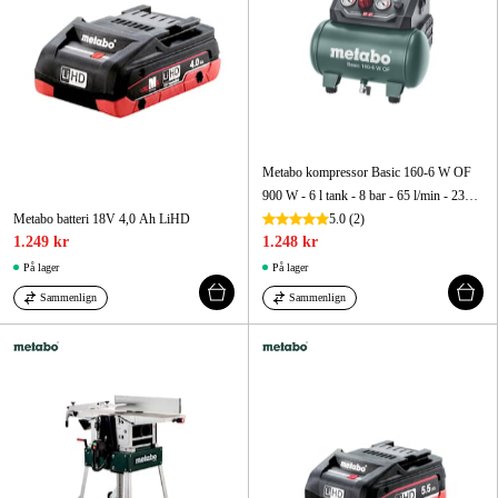
Metabo kompressor Basic 160-6 W OF
900 W - 6 l tank - 8 bar - 65 l/min - 230 V 1-fas
Metabo batteri 18V 4,0 Ah LiHD
5.0
(2)
1.249 kr
1.248 kr
På lager
På lager
Sammenlign
Sammenlign