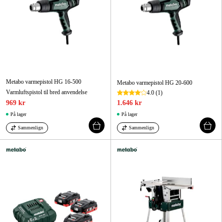
Metabo varmepistol HG 16-500
Metabo varmepistol HG 20-600
Varmluftspistol til bred anvendelse
4.0
(1)
969 kr
1.646 kr
På lager
På lager
Sammenlign
Sammenlign