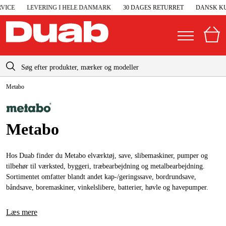
CE
LEVERING I HELE DANMARK
30 DAGES RETURRET
DANSK KUND
info-dk@duab.eu
Metabo
|
Privat
Firma
Danmark
Sverige
Elgeneratorer og nødstrøm
Metabo
Suomi
Trykluft
Norge
Hos Duab finder du Metabo elværktøj, save, slibemaskiner, pumper og
Højtryksrensere
tilbehør til værksted, byggeri, træbearbejdning og metalbearbejdning.
Deutschland
Sortimentet omfatter blandt andet kap-/geringssave, bordrundsave,
Maskiner og værktøj
båndsave, boremaskiner, vinkelslibere, batterier, høvle og havepumper.
Garage og værksted
Læs mere
Maskintilbehør og forbrug