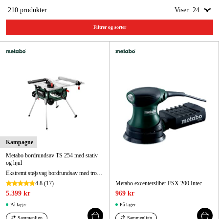
210
produkter
Viser:
24
Kampagner
Filtrer og sorter
Varemærker
Artikler og vejledninger
Kontakt
Ofte stillede spørgsmål
Kampagne
Metabo bordrundsav TS 254 med stativ
og hjul
Ekstremt støjsvag bordrundsav med trolleyfunktion for øget mobilitet på byggepladsen.
4.8
(17)
Metabo excentersliber FSX 200 Intec
5.399 kr
969 kr
På lager
På lager
Sammenlign
Sammenlign