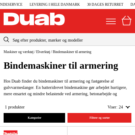
DESERVICE
LEVERING I HELE DANMARK
30 DAGES RETURRET
DA
info-dk@duab.eu
Maskiner og værktøj
/
Elværktøj
/
Bindemaskiner til armering
|
Privat
Firma
Danmark
Binde­maskiner til armering
Sverige
Elgeneratorer og nødstrøm
Suomi
Hos Duab finder du bindemaskiner til armering og fastgørelse af
Trykluft
gulvvarmeslanger. En batteridrevet bindemaskine gør arbejdet hurtigere,
Norge
mere ensartet og mindre belastende ved armering, betonarbejde og
Højtryksrensere
installation.
Deutschland
1
produkter
Viser:
24
Maskiner og værktøj
Kategorier
Filtrer og sorter
Garage og værksted