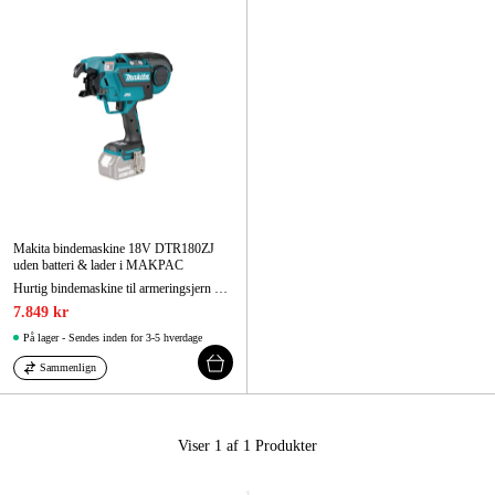
Maskintilbehør og forbrug
Kampagner
Varemærker
Artikler og vejledninger
Kontakt
Makita bindemaskine 18V DTR180ZJ
Ofte stillede spørgsmål
uden batteri & lader i MAKPAC
Hurtig bindemaskine til armeringsjern og gulvvarmeslanger
7.849 kr
På lager - Sendes inden for 3-5 hverdage
Sammenlign
Viser 1 af 1
Produkter