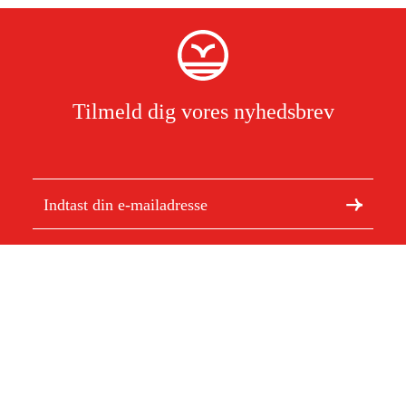
Tilmeld dig vores nyhedsbrev
Jeg har læst og accepterer behandlingen af personoplysninger.
Læs
mere
Om Duab
Artikler og vejledninger
Om os
Bæredygtighed
Varemærker