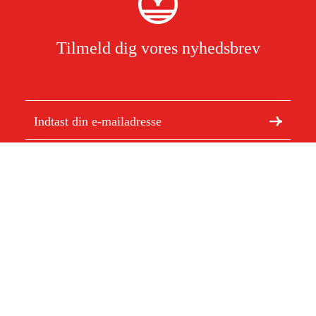
Tilmeld dig vores nyhedsbrev
Jeg har læst og accepterer behandlingen af personoplysninger.
Læs
mere
Om Duab
Artikler og vejledninger
Om os
Bæredygtighed
Varemærker
Kundeservice
Om dit køb
Kontakt
Købsbetingelser