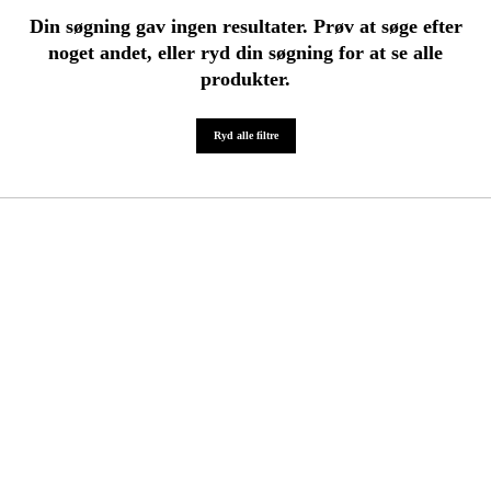
Maskintilbehør og forbrug
Din søgning gav ingen resultater. Prøv at søge efter
Kampagner
noget andet, eller ryd din søgning for at se alle
produkter.
Varemærker
Ryd alle filtre
Artikler og vejledninger
Kontakt
Ofte stillede spørgsmål