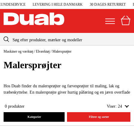
UNDESERVICE
LEVERING I HELE DANMARK
30 DAGES RETURRET
D
info-dk@duab.eu
Maskiner og værktøj
/
Elværktøj
/
Malersprøjter
|
Privat
Firma
Danmark
Maler­sprøjter
Sverige
Elgeneratorer og nødstrøm
Suomi
Trykluft
Hos Duab finder du malersprøjter og farvesprøjter til maling, lak og
Norge
træbeskyttelse. En malersprøjte giver hurtig påføring og en jævn overflade
Højtryksrensere
på vægge, møbler, hegn, facader og andre større flader.
Deutschland
0
produkter
Viser:
24
Maskiner og værktøj
Kategorier
Filtrer og sorter
Garage og værksted