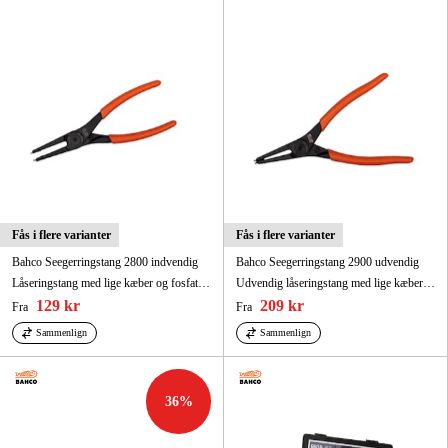
Maskintilbehør og forbrug
Kampagner
Varemærker
Artikler og vejledninger
Kontakt
Ofte stillede spørgsmål
Fås i flere varianter
Fås i flere varianter
Bahco Seegerringstang 2800 indvendig
Bahco Seegerringstang 2900 udvendig
Låseringstang med lige kæber og fosfateret udførelse 150 mm
Udvendig låseringstang med lige kæber og fosfateret udførelse 150 mm
129 kr
209 kr
Fra
Fra
Sammenlign
Sammenlign
36
%