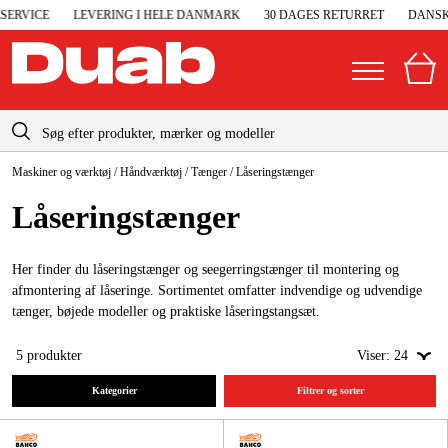
ERVICE
LEVERING I HELE DANMARK
30 DAGES RETURRET
DANSK 
info-dk@duab.eu
Maskiner og værktøj
/
Håndværktøj
/
Tænger
/
Låseringstænger
|
Privat
Firma
Danmark
Låseringstænger
Sverige
Elgeneratorer og nødstrøm
Suomi
Her finder du låseringstænger og seegerringstænger til montering og
Trykluft
afmontering af låseringe. Sortimentet omfatter indvendige og udvendige
Norge
tænger, bøjede modeller og praktiske låseringstangsæt.
Højtryksrensere
Deutschland
5
produkter
Viser:
24
Maskiner og værktøj
Kategorier
Filtrer og sorter
Garage og værksted