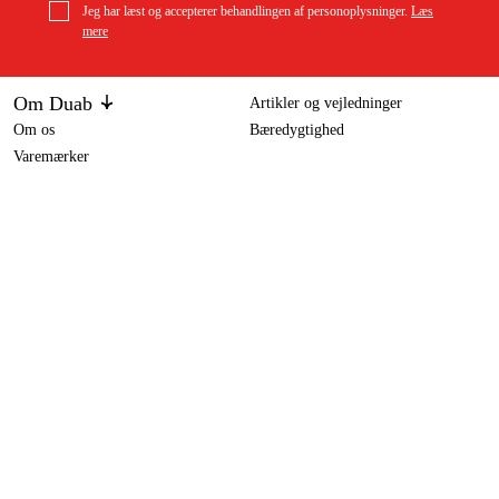
Jeg har læst og accepterer behandlingen af personoplysninger.
Læs
mere
Om Duab
Artikler og vejledninger
Om os
Bæredygtighed
Varemærker
Kundeservice
Om dit køb
Kontakt
Købsbetingelser
Returer og ombytning
Levering
Ofte stillede spørgsmål
Betaling
Returseddel (PDF)
Download købsbetingelser (PDF)
Fortryd køb
Tilgængelighed
Kontakt og information
Kontakt os
info-dk@duab.eu
Södra vägen 3