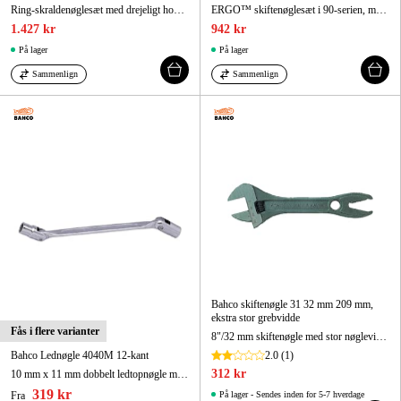
Ring-skraldenøglesæt med drejeligt hoved – 8 dele/plastholder
ERGO™ skiftenøglesæt i 90-serien, med central møtrik og gummihåndtag - 3 dele
1.427 kr
942 kr
På lager
På lager
Sammenlign
Sammenlign
Bahco skiftenøgle 31 32 mm 209 mm,
ekstra stor grebvidde
Fås i flere varianter
8"/32 mm skiftenøgle med stor nøglevidde, med fosfateret udførelse, 205 mm
Bahco Lednøgle 4040M 12-kant
2.0
(1)
312 kr
10 mm x 11 mm dobbelt ledtopnøgle med kromfinish 199 mm
319 kr
Fra
På lager - Sendes inden for 5-7 hverdage