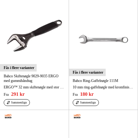
Maskintilbehør og forbrug
Kampagner
Varemærker
Artikler og vejledninger
Kontakt
Fås i flere varianter
Ofte stillede spørgsmål
Fås i flere varianter
Bahco Skiftenøgle 9029-9035 ERGO
med gummihåndtag
Bahco Ring-Gaffelnøgle 111M
ERGO™ 32 mm skiftenøgle med stor nøglevidde, med gummihåndtag og fosfateret udførelse, 170 mm
10 mm ring-gaffelnøgle med kromfinish, 144 mm, på ophængskort
291 kr
180 kr
Fra
Fra
Sammenlign
Sammenlign