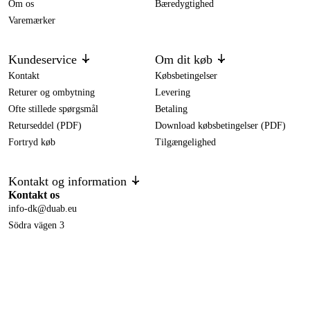
Om os
Bæredygtighed
Varemærker
Kundeservice
Om dit køb
Kontakt
Købsbetingelser
Returer og ombytning
Levering
Ofte stillede spørgsmål
Betaling
Returseddel (PDF)
Download købsbetingelser (PDF)
Fortryd køb
Tilgængelighed
Kontakt og information
Kontakt os
info-dk@duab.eu
Södra vägen 3
SE-383 34 Mönsterås, Sverige
Privatliv
Privatlivspolitik
Cookies