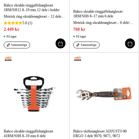
Bahco skralde-ringgaffelnøglesæt
1RM/SH12 8–19 mm 12 dele i holder
Bahco skralde-ringgaffelnøglesæt
1RM/SH6 8–17 mm 6 dele
Metrisk ring-skraldenøglesæt – 12 dele/plastholder
Metrisk ring-skraldenøglesæt – 6 dele/plastholder
5.0
(1)
2.449 kr
760 kr
På lager
På lager
Sammenlign
Sammenlign
Bahco skralde-ringgaffelnøglesæt
Bahco skiftenøglesæt ADJUST3-90
41RM/SH8 8–19 mm 8 dele
ERGO 3 dele 9070, 9071, 9072