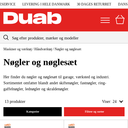
ERVICE
LEVERING I HELE DANMARK
30 DAGES RETURRET
DANSK 
info-dk@duab.eu
Maskiner og værktøj
/
Håndværktøj
/
Nøgler og nøglesæt
|
Privat
Firma
Danmark
Nøgler og nøglesæt
Sverige
Elgeneratorer og nødstrøm
Suomi
Her finder du nøgler og nøglesæt til garage, værksted og industri.
Trykluft
Sortimentet omfatter blandt andet skiftenøgler, fastnøgler, ring-
Norge
gaffelnøgler, lednøgler og skraldenøgler.
Højtryksrensere
Deutschland
13
produkter
Viser:
24
Maskiner og værktøj
Kategorier
Filtrer og sorter
Garage og værksted