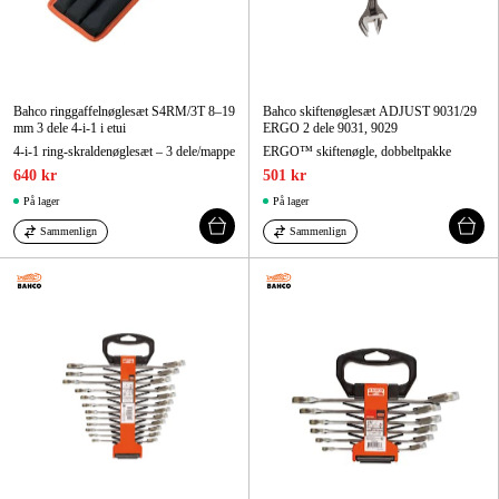
Bahco ringgaffelnøglesæt S4RM/3T 8–19
Bahco skiftenøglesæt ADJUST 9031/29
mm 3 dele 4-i-1 i etui
ERGO 2 dele 9031, 9029
4-i-1 ring-skraldenøglesæt – 3 dele/mappe
ERGO™ skiftenøgle, dobbeltpakke
640 kr
501 kr
På lager
På lager
Sammenlign
Sammenlign