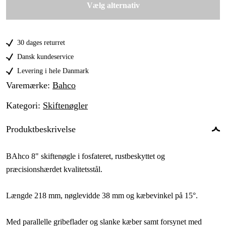
Vælg alternativ
38 mm
319 kr
46 mm
408 kr
30 dages returret
55 mm
608 kr
Dansk kundeservice
Levering i hele Danmark
Varemærke
:
Bahco
Kategori
:
Skiftenøgler
Produktbeskrivelse
BAhco 8" skiftenøgle i fosfateret, rustbeskyttet og
præcisionshærdet kvalitetsstål.
Længde 218 mm, nøglevidde 38 mm og kæbevinkel på 15°.
Med parallelle gribeflader og slanke kæber samt forsynet med