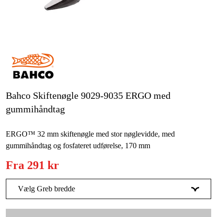
Kampagner
Varemærker
Artikler og vejledninger
Kontakt
Bahco Skiftenøgle 9029-9035 ERGO med
Ofte stillede spørgsmål
gummihåndtag
ERGO™ 32 mm skiftenøgle med stor nøglevidde, med
gummihåndtag og fosfateret udførelse, 170 mm
Fra
291 kr
Vælg Greb bredde
32 mm
291 kr