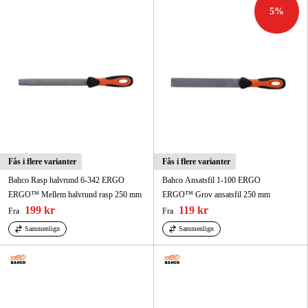
Maskintilbehør og forbrug
5
%
Kampagner
Varemærker
Artikler og vejledninger
Kontakt
Ofte stillede spørgsmål
Fås i flere varianter
Fås i flere varianter
Bahco Rasp halvrund 6-342 ERGO
Bahco Ansatsfil 1-100 ERGO
ERGO™ Mellem halvrund rasp 250 mm
ERGO™ Grov ansatsfil 250 mm
199 kr
119 kr
Fra
Fra
Sammenlign
Sammenlign