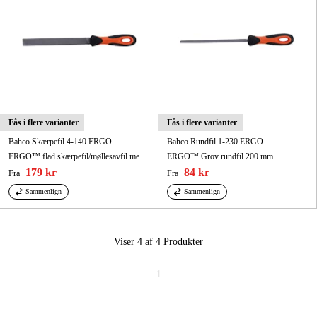
Fås i flere varianter
Fås i flere varianter
Bahco Skærpefil 4-140 ERGO
Bahco Rundfil 1-230 ERGO
ERGO™ flad skærpefil/møllesavfil med to-komponent håndtag og 2 runde kanter, grov hugning 250 mm
ERGO™ Grov rundfil 200 mm
179 kr
84 kr
Fra
Fra
Sammenlign
Sammenlign
Viser 4 af 4
Produkter
1