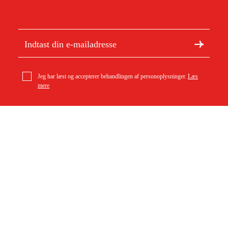
Jeg har læst og accepterer behandlingen af personoplysninger.
Læs
mere
Om Duab
Artikler og vejledninger
Om os
Bæredygtighed
Varemærker
Kundeservice
Om dit køb
Kontakt
Købsbetingelser
Returer og ombytning
Levering
Ofte stillede spørgsmål
Betaling
Returseddel (PDF)
Download købsbetingelser (PDF)