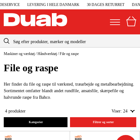
ESERVICE
LEVERING I HELE DANMARK
30 DAGES RETURRET
DANS
info-dk@duab.eu
Maskiner og værktøj
/
Håndværktøj
/
File og raspe
|
Privat
Firma
Danmark
File og raspe
Sverige
Elgeneratorer og nødstrøm
Suomi
Her finder du file og raspe til værksted, træarbejde og metalbearbejdning.
Trykluft
Sortimentet omfatter blandt andet rundfile, ansatsfile, skærpefile og
Norge
halvrunde raspe fra Bahco.
Højtryksrensere
Deutschland
4
produkter
Viser:
24
Maskiner og værktøj
Kategorier
Filtrer og sorter
Garage og værksted