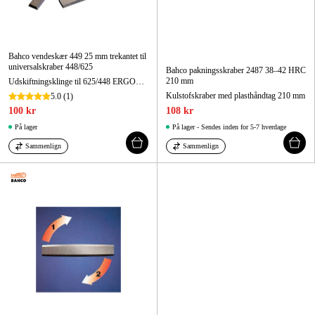
Bahco vendeskær 449 25 mm trekantet til
universalskraber 448/625
Bahco pakningsskraber 2487 38–42 HRC
210 mm
Udskiftningsklinge til 625/448 ERGO™ skraber, 25 mm
Kulstofskraber med plasthåndtag 210 mm
5.0
(1)
100 kr
108 kr
På lager
På lager - Sendes inden for 5-7 hverdage
Sammenlign
Sammenlign