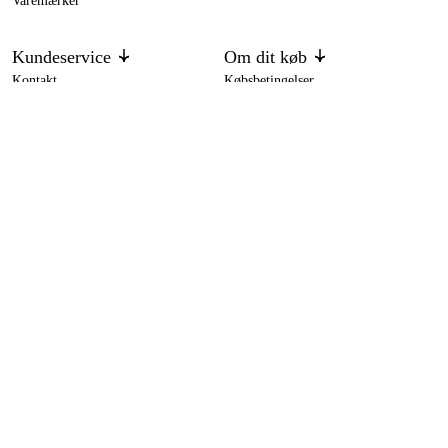
Varemærker
Kundeservice
Om dit køb
Kontakt
Købsbetingelser
Returer og ombytning
Levering
Ofte stillede spørgsmål
Betaling
Returseddel (PDF)
Download købsbetingelser (PDF)
Fortryd køb
Tilgængelighed
Kontakt og information
Kontakt os
info-dk@duab.eu
Södra vägen 3
SE-383 34 Mönsterås, Sverige
Privatliv
Privatlivspolitik
Cookies