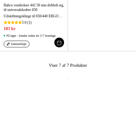
Bahco vendeskær 442 50 mm dobbelt æg,
til universalskraber 650
Udskiftningsklinge til 650/440 ERGO™ skraber, 50 mm
5.0
(1)
103 kr
På lager - Sendes inden for 5-7 hverdage
Sammenlign
Viser 7 af 7
Produkter
1