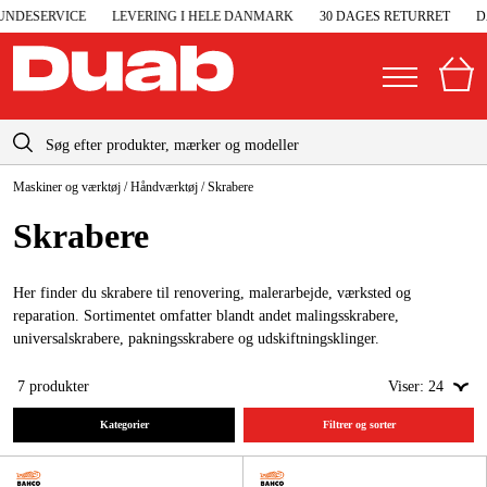
DESERVICE
LEVERING I HELE DANMARK
30 DAGES RETURRET
DA
info-dk@duab.eu
Maskiner og værktøj
/
Håndværktøj
/
Skrabere
|
Privat
Firma
Danmark
Skrabere
Sverige
Elgeneratorer og nødstrøm
Suomi
Her finder du skrabere til renovering, malerarbejde, værksted og
Trykluft
reparation. Sortimentet omfatter blandt andet malingsskrabere,
Norge
universalskrabere, pakningsskrabere og udskiftningsklinger.
Højtryksrensere
Deutschland
7
produkter
Viser:
24
Maskiner og værktøj
Kategorier
Filtrer og sorter
Garage og værksted