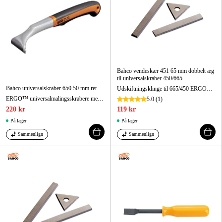
Bahco vendeskær 451 65 mm dobbelt æg
til universalskraber 450/665
Bahco universalskraber 650 50 mm ret
Udskiftningsklinge til 665/450 ERGO™ skraber, 65 mm
ERGO™ universalmalingsskrabere med tokomponent-håndtag, 50 mm
5.0
(1)
220 kr
119 kr
På lager
På lager
Sammenlign
Sammenlign