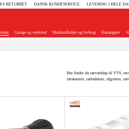
GES RETURRET
DANSK KUNDESERVICE
LEVERING I HELE D
rktøj
Garage og værksted
Maskintilbehør og forbrug
Kampagner
V
Populære kategorier
Her finder du rørværktøj til VVS, mon
rørskærere, rørbukkere, afgratere, rø
Elgenerat
Højtryksre
Ga