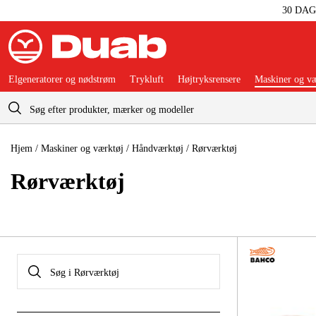
30 DA
Elgeneratorer og nødstrøm
Trykluft
Højtryksrensere
Maskiner og væ
Indkøbskurv
Hjem
/
Maskiner og værktøj
/
Håndværktøj
/
Rørværktøj
Rørværktøj