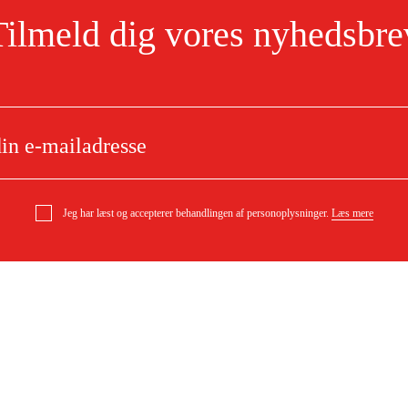
Tilmeld dig vores nyhedsbre
Jeg har læst og accepterer behandlingen af personoplysninger.
Læs mere
e
Om dit køb
Købsbetingelser
ytning
Levering
ørgsmål
Betaling
DF)
Download købsbetingelser (PDF)