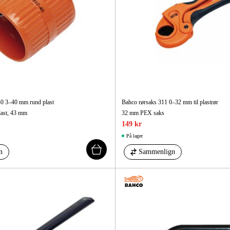
40 3–40 mm rund plast
Bahco rørsaks 311 0–32 mm til plast­rør
last, 43 mm
32 mm PEX saks
149 kr
På lager
n
Sammenlign