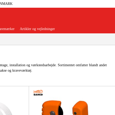
ANMARK
aremærker
Artikler og vejledninger
tage, installation og værkstedsarbejde. Sortimentet omfatter blandt andet
rsakse og kraveværktøj.
orer Og Nødstrøm
Trykluft
nsere
Maskiner Og Værktøj
rage Og Værksted