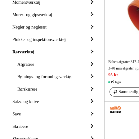
Momentværktøj
Murer- og gipsværktøj
Nøgler og nøglesæt
Plukke- og inspektionsværktøj
Rørværktøj
Bahco afgrater 317-
Afgratere
3-40 mm afgrater i p
95 kr
Bøjnings- og formningsværktøj
På lager
Rørskærere
Sammenlig
Sakse og knive
Save
Skrabere
Skruetrækkere