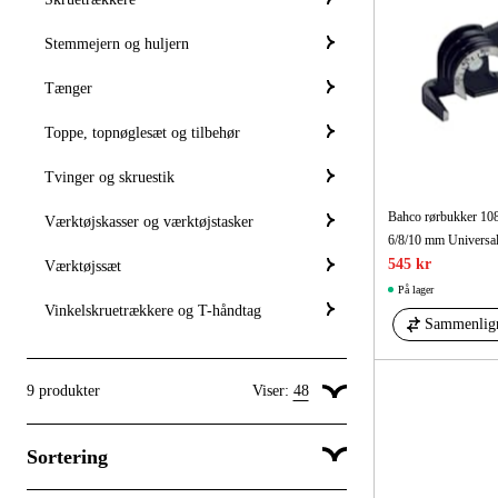
Stemmejern og huljern
Tænger
Toppe, topnøglesæt og tilbehør
Tvinger og skruestik
Bahco rørbukker 10
Værktøjskasser og værktøjstasker
6/8/10 mm Universa
545 kr
Værktøjssæt
På lager
Vinkelskruetrækkere og T-håndtag
Sammenlig
9
produkter
Viser:
48
Vis 24 produkter pr. side
Sortering
Vis 48 produkter pr. side
Vis 96 produkter pr. side