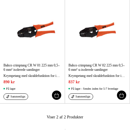
Maskintilbehør og forbrug
Kampagner
Varemærker
Artikler og vejledninger
Kontakt
Bahco crimptang CR W 01 225 mm 0,5–
Bahco crimptang CR W 02 225 mm 0,5–
Ofte stillede spørgsmål
6 mm² isolerede samlinger
6 mm² u-isolerede samlinger
Krympetang med skraldefunktion for ikke-isolerede stik 225 mm
Krympetang med skraldefunktion for ikke-isolerede stik 225 mm
890 kr
837 kr
På lager
På lager - Sendes inden for 5-7 hverdage
Sammenlign
Sammenlign
Viser 2 af 2
Produkter