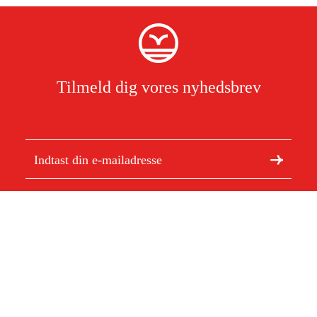
Tilmeld dig vores nyhedsbrev
Jeg har læst og accepterer behandlingen af personoplysninger.
Læs
mere
Om Duab
Artikler og vejledninger
Om os
Bæredygtighed
Varemærker