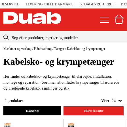
ESERVICE
LEVERING I HELE DANMARK
30 DAGES RETURRET
DAN
info-dk@duab.eu
Maskiner og værktøj
/
Håndværktøj
/
Tænger
/
Kabelsko- og krympetænger
|
Privat
Firma
Danmark
Kabelsko- og krympetænger
Sverige
Elgeneratorer og nødstrøm
Suomi
Her finder du kabelsko- og krympetænger til elarbejde, installation,
Trykluft
montage og reparation. Sortimentet omfatter krympetænger til isolerede
Norge
og uisolerede kabelsko, samlinger og stik.
Højtryksrensere
Deutschland
2
produkter
Viser:
24
Maskiner og værktøj
Kategorier
Filtrer og sorter
Garage og værksted