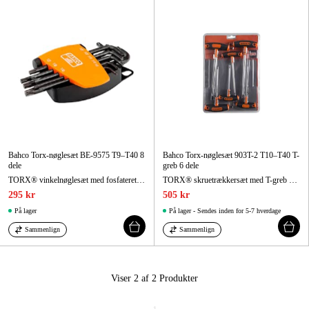
Maskintilbehør og forbrug
Kampagner
Varemærker
Artikler og vejledninger
Kontakt
Bahco Torx-nøglesæt BE-9575 T9–T40 8
Bahco Torx-nøglesæt 903T-2 T10–T40 T-
Ofte stillede spørgsmål
dele
greb 6 dele
TORX® vinkelnøglesæt med fosfateret udførelse - 8 dele
TORX® skruetrækkersæt med T-greb T10-T40 – 6 dele
295 kr
505 kr
På lager
På lager - Sendes inden for 5-7 hverdage
Sammenlign
Sammenlign
Viser 2 af 2
Produkter