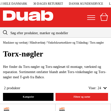
 I HELE DANMARK
30 DAGES RETURRET
DANSK KUNDESERVICE
LE
info-dk@duab.eu
Maskiner og værktøj
/
Håndværktøj
/
Vinkelskruetrækkere og T-håndtag
/
Torx-nøgler
|
Privat
Firma
Danmark
Torx-nøgler
Sverige
Elgeneratorer og nødstrøm
Suomi
Her finder du Torx-nøgler og Torx-nøglesæt til montage, værksted og
Trykluft
reparation. Sortimentet omfatter blandt andet Torx-vinkelnøgler og Torx-
Norge
nøgler med T-greb fra Bahco.
Højtryksrensere
Deutschland
2
produkter
Viser:
24
Maskiner og værktøj
Kategorier
Filtrer og sorter
Garage og værksted