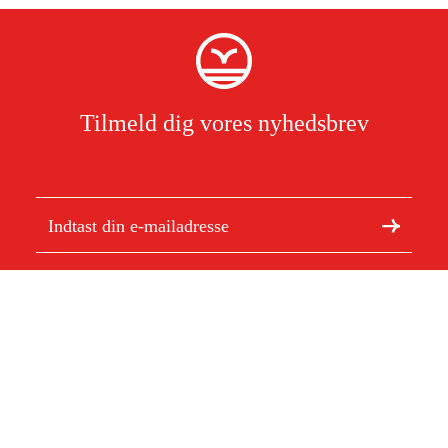
Tilmeld dig vores nyhedsbrev
Jeg har læst og accepterer behandlingen af personoplysninger.
Læs
mere
Om Duab
Artikler og vejledninger
Om os
Bæredygtighed
Varemærker