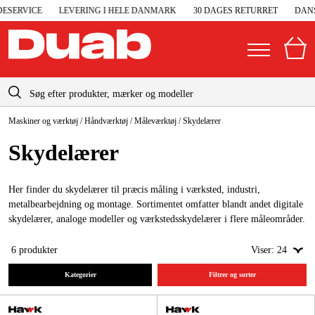
SERVICE
LEVERING I HELE DANMARK
30 DAGES RETURRET
DANSK
info-dk@duab.eu
Maskiner og værktøj
/
Håndværktøj
/
Måleværktøj
/
Skydelærer
|
Privat
Firma
Danmark
Skydelærer
Sverige
Elgeneratorer og nødstrøm
Suomi
Her finder du skydelærer til præcis måling i værksted, industri,
Trykluft
metalbearbejdning og montage. Sortimentet omfatter blandt andet digitale
Norge
skydelærer, analoge modeller og værkstedsskydelærer i flere måleområder.
Højtryksrensere
Deutschland
6
produkter
Viser:
24
Maskiner og værktøj
Kategorier
Filtrer og sorter
Garage og værksted