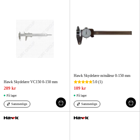
Maskintilbehør og forbrug
Kampagner
Varemærker
Artikler og vejledninger
Kontakt
Ofte stillede spørgsmål
Hawk Skydelære m/måleur 0-150 mm
Hawk Skydelære VC150 0-150 mm
5.0
(1)
209 kr
109 kr
På lager
På lager
Sammenlign
Sammenlign