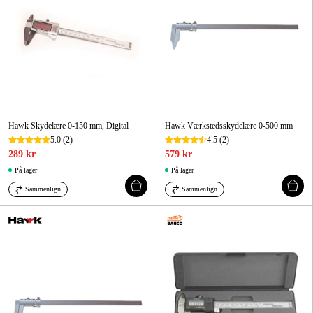
Hawk Skydelære 0-150 mm, Digital
Hawk Værkstedsskydelære 0-500 mm
5.0
(2)
4.5
(2)
289 kr
579 kr
På lager
På lager
Sammenlign
Sammenlign