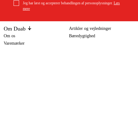
Jeg har læst og accepterer behandlingen af personoplysninger.
Læs
mere
Om Duab
Artikler og vejledninger
Om os
Bæredygtighed
Varemærker
Kundeservice
Om dit køb
Kontakt
Købsbetingelser
Returer og ombytning
Levering
Ofte stillede spørgsmål
Betaling
Returseddel (PDF)
Download købsbetingelser (PDF)
Fortryd køb
Tilgængelighed
Kontakt og information
Kontakt os
info-dk@duab.eu
Södra vägen 3