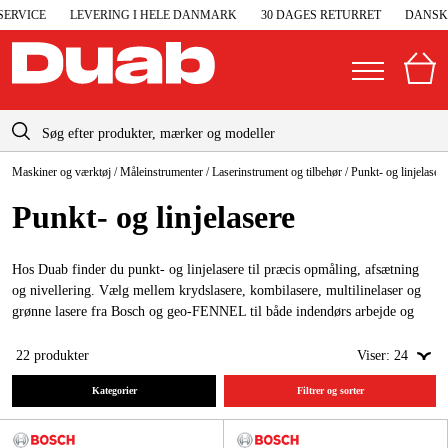
VICE
LEVERING I HELE DANMARK
30 DAGES RETURRET
DANSK KU
info-dk@duab.eu
Maskiner og værktøj
/
Måleinstrumenter
/
Laserinstrument og tilbehør
/
Punkt- og linjelasere
|
Privat
Firma
Danmark
Punkt- og linje­lasere
Sverige
Elgeneratorer og nødstrøm
Suomi
Hos Duab finder du punkt- og linjelasere til præcis opmåling, afsætning
Trykluft
og nivellering. Vælg mellem krydslasere, kombilasere, multilinelaser og
Norge
grønne lasere fra Bosch og geo-FENNEL til både indendørs arbejde og
Højtryksrensere
byggeplads.
Deutschland
22
produkter
Viser:
24
Maskiner og værktøj
Kategorier
Filtrer og sorter
Garage og værksted