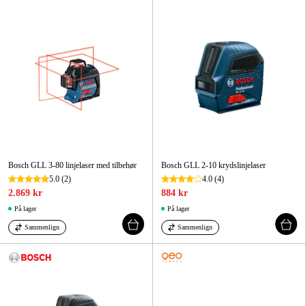
Maskintilbehør og forbrug
Kampagner
Varemærker
Artikler og vejledninger
Kontakt
Ofte stillede spørgsmål
Bosch GLL 3-80 linjelaser med tilbehør
Bosch GLL 2-10 krydslinjelaser
5.0
(2)
4.0
(4)
2.869 kr
884 kr
På lager
På lager
Sammenlign
Sammenlign