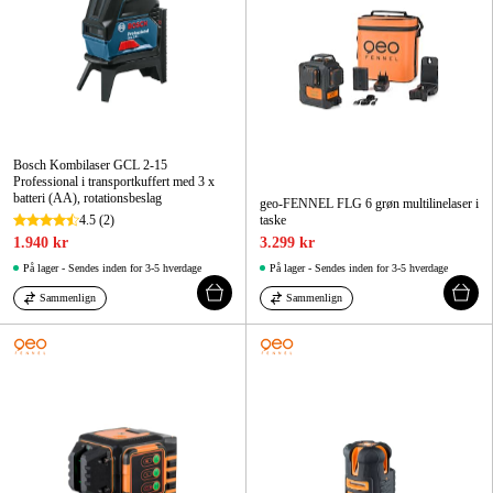
Bosch Kombilaser GCL 2-15
Professional i transportkuffert med 3 x
batteri (AA), rotationsbeslag
geo-FENNEL FLG 6 grøn multilinelaser i
4.5
(2)
taske
1.940 kr
3.299 kr
På lager - Sendes inden for 3-5 hverdage
På lager - Sendes inden for 3-5 hverdage
Sammenlign
Sammenlign