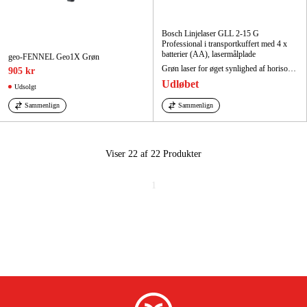
Bosch Linjelaser GLL 2-15 G
Professional i transportkuffert med 4 x
batterier (AA), lasermålplade
geo-FENNEL Geo1X Grøn
Grøn laser for øget synlighed af horisontale og vertikale linjer
905 kr
Udløbet
Udsolgt
Sammenlign
Sammenlign
Viser 22 af 22
Produkter
1