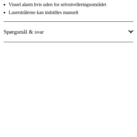
Visuel alarm hvis uden for selvnivelleringsområdet
Laserstrålerne kan indstilles manuelt
Med Puls-funktion så laseren kan bruges med modtager -
forlænger rækkevidden
Spørgsmål & svar
Effektivt, genopladeligt Li-ion batteri giver lang funktionstid
Kan bruge almindelige Alkaline batterier
Integreret gulvstativ
5/8” gevind til trefodsstativ
​Leveres med:
Justérbar trefod, magnetisk måltavle, laserbriller,
genopladeligt, Li-ion batteri, oplader, batterirum til
Alkalinebatterier, 5/8” adapter til trefodsstativ og kuffert