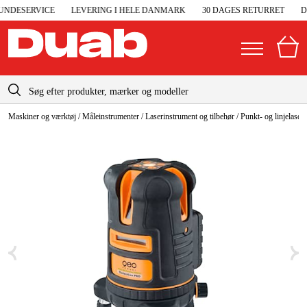
NDESERVICE
LEVERING I HELE DANMARK
30 DAGES RETURRET
DA
info-dk@duab.eu
Maskiner og værktøj
/
Måleinstrumenter
/
Laserinstrument og tilbehør
/
Punkt- og linjelasere
|
Privat
Firma
Danmark
Sverige
Elgeneratorer og nødstrøm
Suomi
Trykluft
Norge
Højtryksrensere
Deutschland
Maskiner og værktøj
Garage og værksted
Maskintilbehør og forbrug