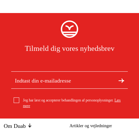
Tilmeld dig vores nyhedsbrev
Jeg har læst og accepterer behandlingen af personoplysninger.
Læs
mere
Om Duab
Artikler og vejledninger
Om os
Bæredygtighed
geo-FENNEL FLG 66 Xtreme Green