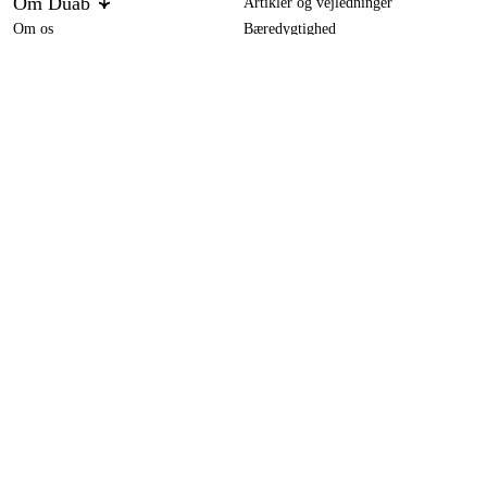
Om Duab
Artikler og vejledninger
Om os
Bæredygtighed
Varemærker
geo-FENNEL FLG6 grøn laser i kuffert
4.520 kr
Kundeservice
Om dit køb
Kontakt
Købsbetingelser
Returer og ombytning
Levering
Ofte stillede spørgsmål
Betaling
Returseddel (PDF)
Download købsbetingelser (PDF)
Fortryd køb
Tilgængelighed
Kontakt og information
Kontakt os
info-dk@duab.eu
Södra vägen 3
SE-383 34 Mönsterås, Sverige
Privatliv
Privatlivspolitik
Cookies