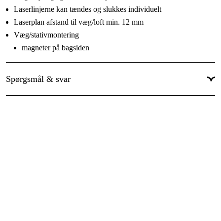
Laserlinjerne kan tændes og slukkes individuelt
Laserplan afstand til væg/loft min. 12 mm
Væg/stativmontering
magneter på bagsiden
strop fastgørelse
5/8" & 1/4" stativtilslutning
Spørgsmål & svar
Brug med modtager (valgfrit)
Selvnivellerende funktion kan være låst til manuel brug
5/8” og 1/4” gevind til trefodsstativ
Leveres med:
Li-ion batteri, oplader med USB 3.0-kabel,
letvægtselevatorstativ, multifunktionelt MH 1-beslag, WS 1-
adapter, magnetisk grønt mål og kuffert.