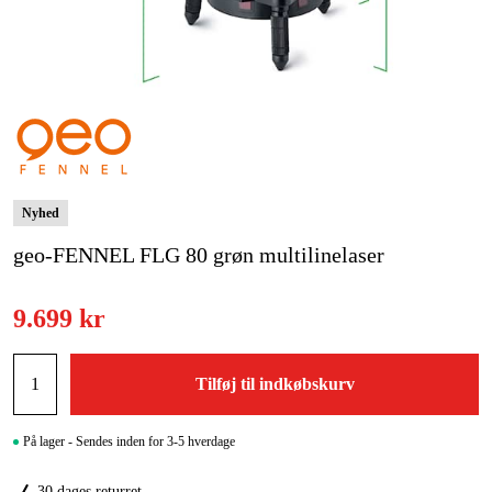
Kampagner
Varemærker
Artikler og vejledninger
Kontakt
Nyhed
Ofte stillede spørgsmål
geo-FENNEL FLG 80 grøn multilinelaser
9.699 kr
Tilføj til indkøbskurv
På lager - Sendes inden for 3-5 hverdage
30 dages returret