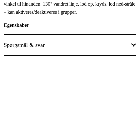
vinkel til hinanden, 130° vandret linje, lod op, kryds, lod ned-stråle
– kan aktiveres/deaktiveres i grupper.
Egenskaber
Grøn laserdiodeteknologi
Spørgsmål & svar
4 lodrette linjer i 90° vinkel til hinanden
130° vandret linje
Laser-kryds til loftet
Lod-ned-stråle
Trackingfunktion op til 50 m
360° vandret orientering i motoriseret eller manuel tilstand
Finjustering med med slow-motion skrue