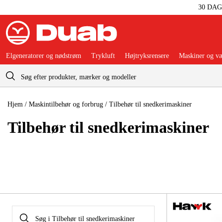
30 DA
Elgeneratorer og nødstrøm
Trykluft
Højtryksrensere
Maskiner og væ
Indkøbskurv
Hjem
/
Maskintilbehør og forbrug
/
Tilbehør til snedkerimaskiner
Tilbehør til snedkeri­maskiner