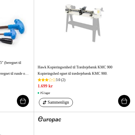
 (beregnet til
Hawk Kopieringsenhed til Trædrejebænk KMC 900
Selvcentrerende drejepatron til trædrejning beregnet til runde og kantede materialer. Passer til SCK-5ZZ 5".
Kopieringshed egnet til trædrejebænk KMC 900.
3.0
(2)
1.699 kr
På lager
Sammenlign