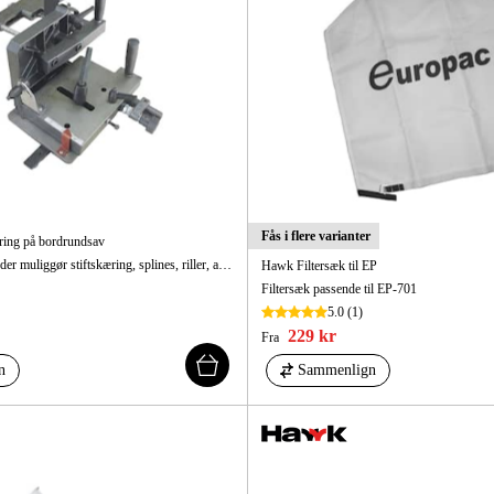
Fås i flere varianter
ring på bordrundsav
Stik til bordrundsav, der muliggør stiftskæring, splines, riller, affasninger og fingersamlinger.
Hawk Filtersæk til EP
Filtersæk passende til EP-701
5.0
(1)
229 kr
Fra
n
Sammenlign