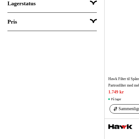
Lagerstatus
-
Europac
Pris
Sendes med det samme
Hawk
Afsendes inden for 3-5 dage
Metabo
Forudbestil
DKK
DKK
Hawk Filter til Sp
1.749 kr
På lager
Sammenlig