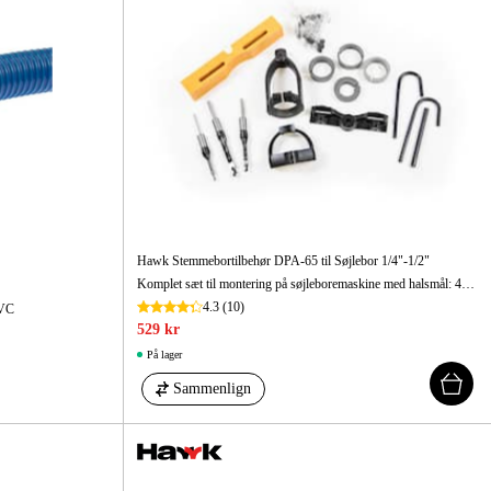
ehør Og Forbrug
Kampagner
Hawk Stemmebortilbehør DPA-65 til Søjlebor 1/4"-1/2"
Komplet sæt til montering på søjleboremaskine med halsmål: 40 mm, 52,5 mm, 55 mm, 60 mm eller 65 mm.
4.3
(10)
PVC
529 kr
På lager
Sammenlign