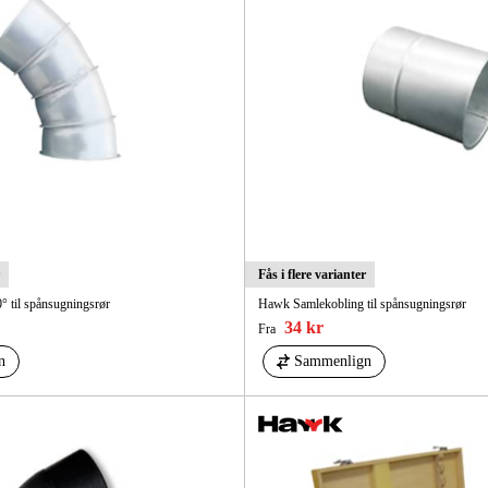
Fås i flere varianter
 til spånsugningsrør
Hawk Samlekobling til spånsugningsrør
34 kr
Fra
n
Sammenlign