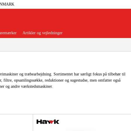
ANMARK
aremærker
Artikler og vejledninger
rimaskiner og træbearbejdning. Sortimentet har særligt fokus på tilbehør til
er, filtre, opsamlingssække, reduktioner og sugestudse, men omfatter også
orer Og Nødstrøm
Trykluft
iner og andre værkstedsmaskiner.
nsere
Maskiner Og Værktøj
rage Og Værksted