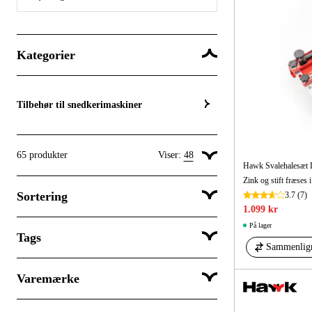
Kategorier
Tilbehør til snedkerimaskiner
65
produkter
Viser:
48
Hawk Svalehalesæt
Vis 24 produkter pr. side
Sortering
3.7
(7)
Vis 48 produkter pr. side
1.099 kr
Vis 96 produkter pr. side
På lager
Tags
Popularitet
Sammenlig
Varemærke
Takster