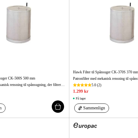
Hawk Filter til Spånsuger CK-370S 370 m
ånsuger CK-500S 500 mm
Partronfilter med mekanisk rensning til spånsugning, der filtrerer partikler fra udgående luft. Passer model CK-500S.
5.0
(2)
1.299 kr
På lager
n
Sammenlign