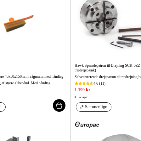
Hawk Spændepatron til Drejning SCK-5ZZ 5"
trædrejebænk)
ere 40x50x150mm i rågummi med håndtag
g af større slibebånd. Med håndtag.
4.6
(11)
1.199 kr
På lager
n
Sammenlign