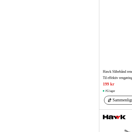
Hawk Slibebånd ren
Til effektiv rengørin
199 kr
På lager
Sammenlig