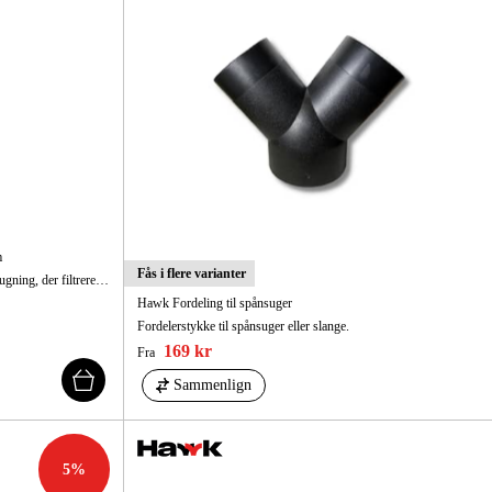
m
Fås i flere varianter
Patronfilter med mekanisk rensning til spånsugning, der filtrerer partikler fra udgående luft. Egnet model CK-370S.
Hawk Fordeling til spånsuger
Fordelerstykke til spånsuger eller slange.
169 kr
Fra
Sammenlign
5
%