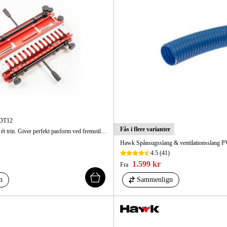
Maskintilb
 DT12
Fås i flere varianter
Zink og stift fræses i ét trin. Giver perfekt pasform ved fremstilling af skabe, skuffer og lignende.
Hawk Spånsugsslang & ventilationsslang 
4.5
(41)
1.599 kr
Fra
n
Sammenlign