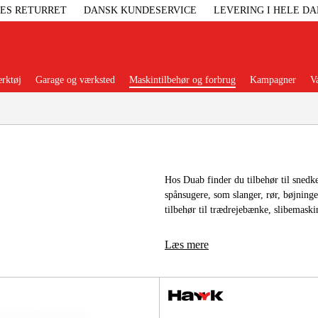
GES RETURRET
DANSK KUNDESERVICE
LEVERING I HELE D
rktøj
Garage og værksted
Maskintilbehør og forbrug
Kampagner
V
Populære kategorier
Hos Duab finder du tilbehør til snedke
spånsugere, som slanger, rør, bøjning
Elgenerat
tilbehør til trædrejebænke, slibemask
Højtryksre
Læs mere
Ga