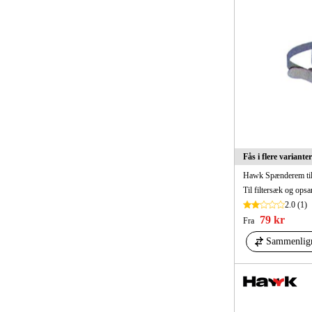
Fås i flere varianter
Hawk Spænderem til
Til filtersæk og ops
2.0
(1)
79 kr
Fra
Sammenlig