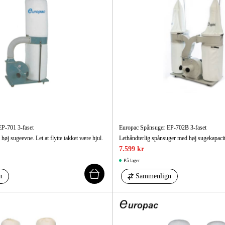
P-701 3-faset
Europac Spånsuger EP-702B 3-faset
j sugeevne. Let at flytte takket være hjul.
7.599 kr
På lager
n
Sammenlign