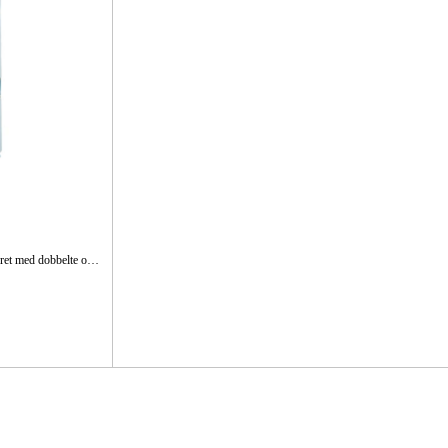
Kraftfuld og effektiv spånsuger, der er udstyret med dobbelte opsamlingsposer i et kompakt design. Hjulstativet gør det nemt at flytte den.