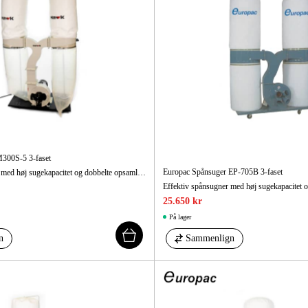
300S-5 3-faset
Europac Spånsuger EP-705B 3-faset
Kraftig spånsugning med høj sugekapacitet og dobbelte opsamlingssække. Nem bevægelse takket være hjulstel.
25.650 kr
På lager
n
Sammenlign