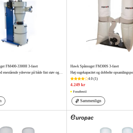
ger FM400-3300H 3-faset
Hawk Spånsuger FM300S 3-faset
Cyklonspånsuger med enestående ydeevne på både fint støv og spåner. Med automatisk filterrensning. Ideel til små og mellemstore tømrerarbejde.
4.0
(1)
4.249 kr
Forudbestil
n
Sammenlign