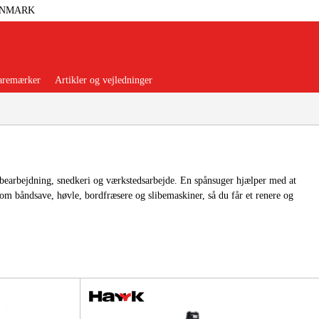
ANMARK
aremærker
Artikler og vejledninger
æbearbejdning, snedkeri og værkstedsarbejde. En spånsuger hjælper med at
om båndsave, høvle, bordfræsere og slibemaskiner, så du får et renere og
orer Og Nødstrøm
Trykluft
nsere
Maskiner Og Værktøj
rage Og Værksted