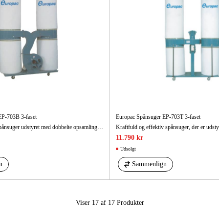
EP-703B 3-faset
Europac Spånsuger EP-703T 3-faset
Kraftig og effektiv spånsuger udstyret med dobbelte opsamlingsposer. Hjulstativet gør det nemt at flytte den.
11.790 kr
Udsolgt
n
Sammenlign
Viser 17 af 17
Produkter