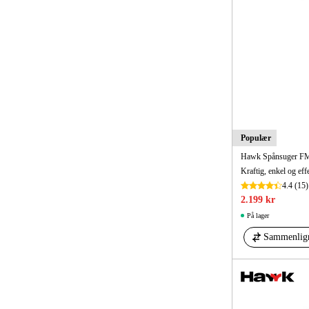
Populær
Hawk Spånsuger FM
4.4
(15)
2.199 kr
På lager
Sammenlig