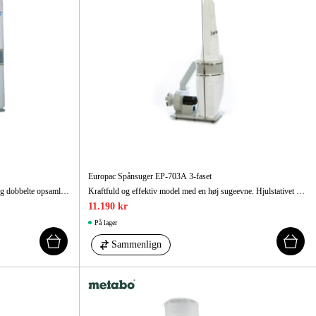
Europac Spånsuger EP-703A 3-faset
Effektiv spånsugner med høj sugekapacitet og dobbelte opsamlingsposer. Let at tømme og flytte.
Kraftfuld og effektiv model med en høj sugeevne. Hjulstativet gør det nemt at flytte den.
11.190 kr
På lager
Sammenlign