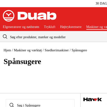
30 DA
Elgeneratorer og nødstrøm
Trykluft
Højtryksrensere
Maskiner og væ
Indkøbskurv
Hjem
/
Maskiner og værktøj
/
Snedkerimaskiner
/
Spånsugere
Spån­sugere