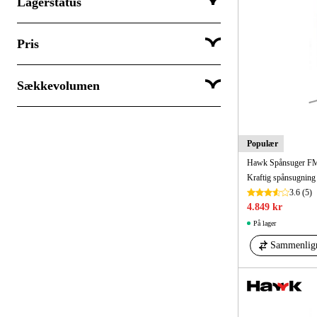
Lagerstatus
Europac
Hawk
Pris
Sendes med det samme
Metabo
Afsendes inden for 3-5 dage
Sækkevolumen
Forudbestil
DKK
DKK
Populær
Hawk Spånsuger FM
l
l
3.6
(5)
4.849 kr
På lager
Sammenlig