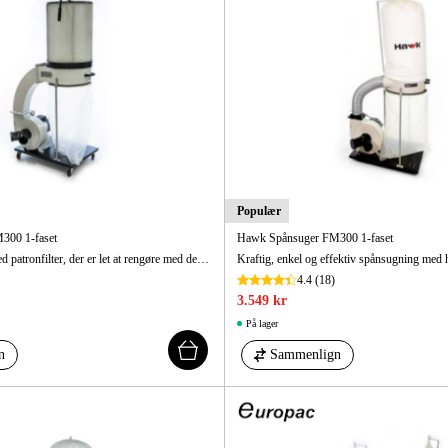
Maskintilb
Populær
300 1-faset
Hawk Spånsuger FM300 1-faset
Høj sugekapacitet med patronfilter, der er let at rengøre med den integrerede filterrens.
Kraftig, enkel og effektiv spånsugning med h
4.4
(18)
3.549 kr
På lager
n
Sammenlign