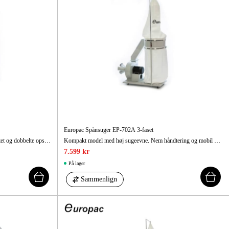
Europac Spånsuger EP-702A 3-faset
Lethåndterlig spånsuger med høj sugekapacitet og dobbelte opsamlingsposer.
Kompakt model med høj sugeevne. Nem håndtering og mobil brug.
7.599 kr
På lager
Sammenlign