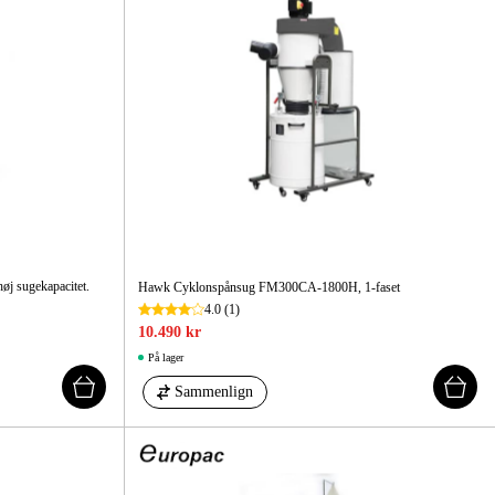
ehør Og Forbrug
Kampagner
øj sugekapacitet.
Hawk Cyklonspånsug FM300CA-1800H, 1-faset
4.0
(1)
10.490 kr
På lager
Sammenlign