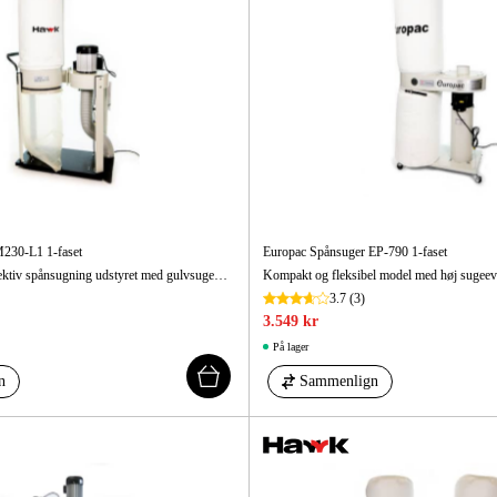
230-L1 1-faset
Europac Spånsuger EP-790 1-faset
Kraftig, enkel og effektiv spånsugning udstyret med gulvsugemundstykke og høj sugekapacitet.
3.7
(3)
3.549 kr
På lager
n
Sammenlign