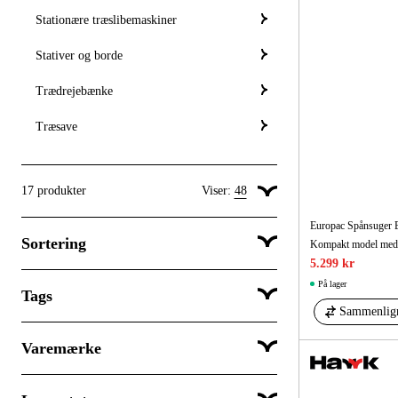
Stationære træslibemaskiner
Stativer og borde
Trædrejebænke
Træsave
17
produkter
Viser:
48
Vis 24 produkter pr. side
Europac Spånsuger E
Sortering
Kompakt model med hø
Vis 48 produkter pr. side
5.299 kr
Vis 96 produkter pr. side
På lager
Tags
Popularitet
Sammenlig
Varemærke
Populær