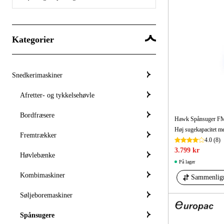
Kategorier
Snedkerimaskiner
Afretter- og tykkelsehøvle
Bordfræsere
Hawk Spånsuger FM
Fremtrækker
4.0
(8)
3.799 kr
Høvlebænke
På lager
Kombimaskiner
Sammenlig
Søljeboremaskiner
Spånsugere