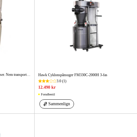
Høj sugekapacitet og dobbelte opsamlingsposer. Nem transport takket være hjulstativ.
Hawk Cyklonspånsuger FM330C-2000H 3-fas
3.0
(1)
12.490 kr
Forudbestil
Sammenlign