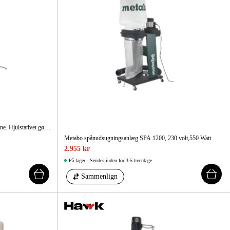
Kompakt og fleksibel model med høj sugeevne. Hjulstativet gør den meget mobil og bærbar.
Metabo spånudsugningsanlæg SPA 1200, 230 volt,550 Watt
2.955 kr
På lager - Sendes inden for 3-5 hverdage
Sammenlign