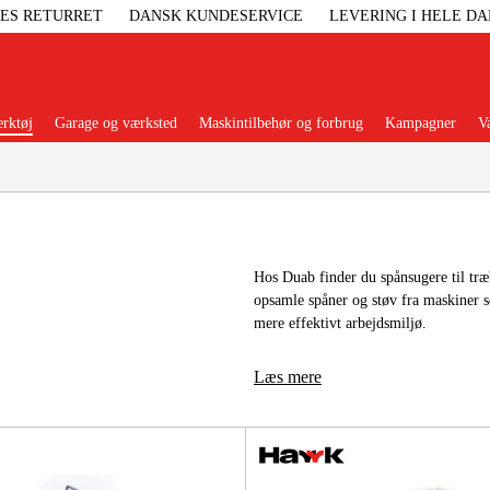
GES RETURRET
DANSK KUNDESERVICE
LEVERING I HELE D
rktøj
Garage og værksted
Maskintilbehør og forbrug
Kampagner
V
Populære kategorier
Hos Duab finder du spånsugere til tr
opsamle spåner og støv fra maskiner s
Elgenerat
mere effektivt arbejdsmiljø.
Højtryksre
Læs mere
Ga