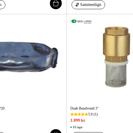
n
Sammenlign
P20
Duab Bundventil 3"
5.0
(1)
1.099 kr
På lager