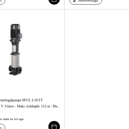
n
Sammenlign
Centrifugalpumpe MVX 3-10 FT
Op til 75 l/min – 400 V 3-faset – Maks. trykhøjde: 112 m - Maks. sugehøjde: 7 m
es inden for 4-6 uger
n