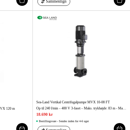
Sammenlign
Sea-Land Vertikal Centrifugalpumpe MVX 10-08 FT
Op til 240 l/min – 400 V 3-faset – Maks. trykhøjde: 83 m - Maks. sugehøjde: 7 m
 DVX 120 m
18.690 kr
Bestillingsvare - Sendes inden for 4-6 uger