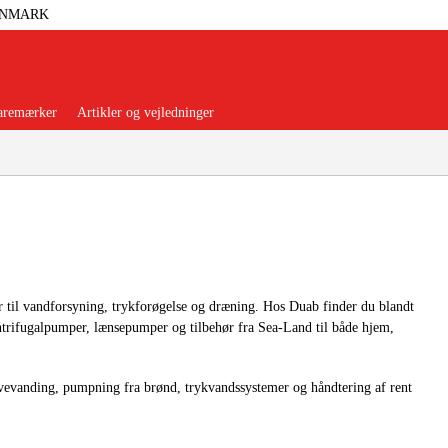
ANMARK
aremærker
Artikler og vejledninger
orer Og Nødstrøm
Trykluft
er til vandforsyning, trykforøgelse og dræning. Hos Duab finder du blandt
trifugalpumper, lænsepumper og tilbehør fra Sea-Land til både hjem,
nsere
Maskiner Og Værktøj
avevanding, pumpning fra brønd, trykvandssystemer og håndtering af rent
rage Og Værksted