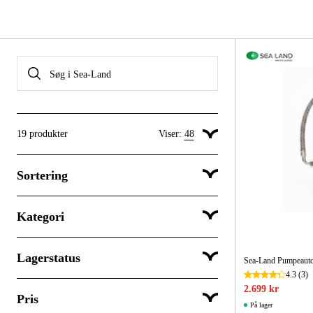
19
produkter
Viser:
48
Vis 24 produkter pr. side
Sortering
Vis 48 produkter pr. side
Vis 96 produkter pr. side
Kategori
Popularitet
Lagerstatus
Maskiner og værktøj
Sea-Land Pumpeautom
4.3
(3)
2.699 kr
Pris
Sendes med det samme
På lager