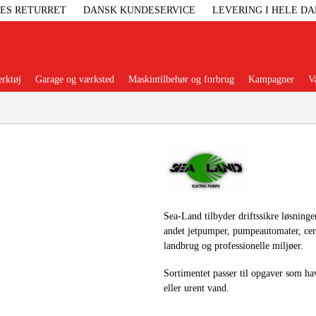
GES RETURRET
DANSK KUNDESERVICE
LEVERING I HELE D
rktøj
Garage og værksted
Maskintilbehør og forbrug
Kampagner
V
Populære kategorier
Elgenerat
Sea-Land tilbyder driftssikre løsning
andet jetpumper, pumpeautomater, cen
Højtryksre
landbrug og professionelle miljøer.
Sortimentet passer til opgaver som h
Ga
eller urent vand.