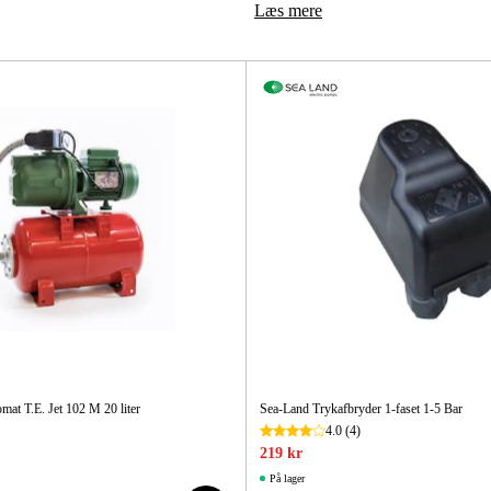
Maskintilb
Læs mere
at T.E. Jet 102 M 20 liter
Sea-Land Trykafbryder 1-faset 1-5 Bar
4.0
(4)
219 kr
På lager