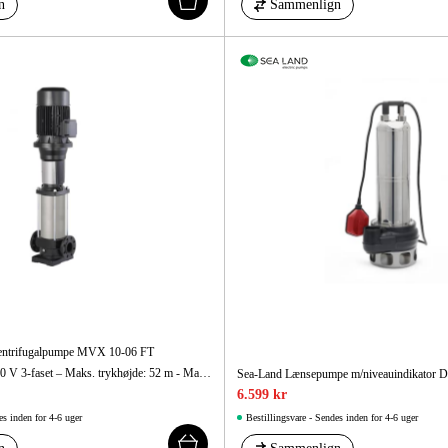
n
Sammenlign
Centrifugalpumpe MVX 10-06 FT
Op til 233 l/min – 400 V 3-faset – Maks. trykhøjde: 52 m - Maks. sugehøjde: 7 m
Sea-Land Lænsepumpe m/niveauindikator
6.599 kr
es inden for 4-6 uger
Bestillingsvare - Sendes inden for 4-6 uger