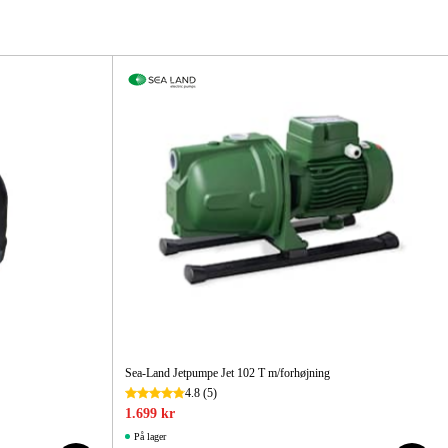
ehør Og Forbrug
Kampagner
Sea-Land Jetpumpe Jet 102 T m/forhøjning
4.8
(5)
1.699 kr
På lager