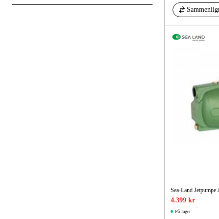
Afsendes om mere end 5 hverdage
Sammenlig
DKK
DKK
Sea-Land Jetpumpe J
4.399 kr
På lager