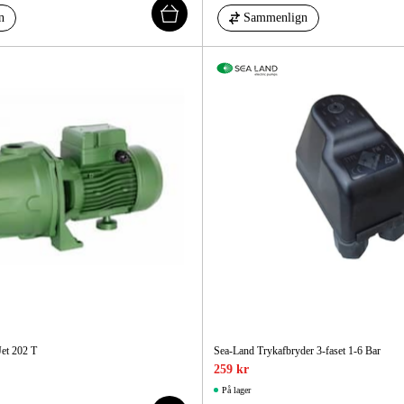
n
Sammenlign
et 202 T
Sea-Land Trykafbryder 3-faset 1-6 Bar
259 kr
På lager