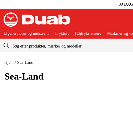
30 DA
Elgeneratorer og nødstrøm
Trykluft
Højtryksrensere
Maskiner og væ
Indkøbskurv
Hjem
/
Sea-Land
Sea-Land