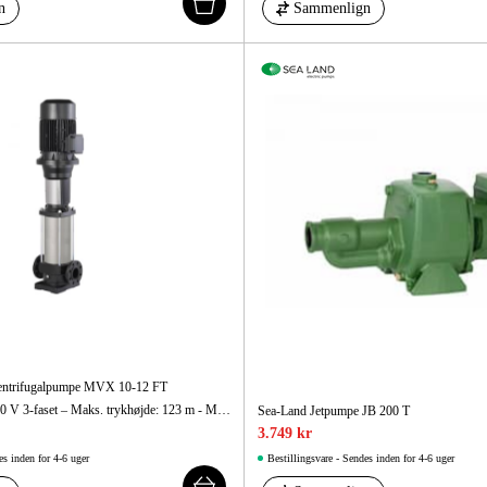
n
Sammenlign
Centrifugalpumpe MVX 10-12 FT
Op til 233 l/min – 400 V 3-faset – Maks. trykhøjde: 123 m - Maks. sugehøjde: 7 m
Sea-Land Jetpumpe JB 200 T
3.749 kr
es inden for 4-6 uger
Bestillingsvare - Sendes inden for 4-6 uger