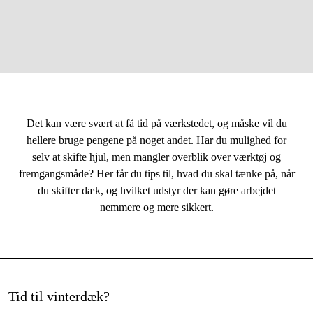
Kampagner
11-3-2022
Skrevet af: Victor & Mathias
Varemærker
Artikler og vejledninger
Det kan være svært at få tid på værkstedet, og måske vil du
Kontakt
hellere bruge pengene på noget andet. Har du mulighed for
Ofte stillede spørgsmål
selv at skifte hjul, men mangler overblik over værktøj og
fremgangsmåde? Her får du tips til, hvad du skal tænke på, når
du skifter dæk, og hvilket udstyr der kan gøre arbejdet
nemmere og mere sikkert.
Tid til vinterdæk?