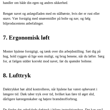
handler om både din egen og andres sikkerhed.
Rengør navet og anlægsfladen med en stålbørste, hvis der er rust eller
snavs. Vær forsigtig med smøremidler på bolte og nav, og følg
bilproducentens anbefalinger.
7. Ergonomisk løft
Monter hjulene forsigtigt, og tænk over din arbejdsstilling. Sæt dig på
hug, hold ryggen så lige som muligt, og brug benene, når du løfter. Sørg
for, at fælgen sidder korrekt mod navet, før du spænder boltene.
8. Lufttryk
Dæktrykket bør altid kontrolleres, når hjulene har været opbevaret i
længere tid. Dæk taber tryk over tid, hvilket kan føre til øget slid,
dårligere køreegenskaber og højere brændstofforbrug.
Du finder det anbefalede dæktryk i bilens instruktionsbog. Det kan også