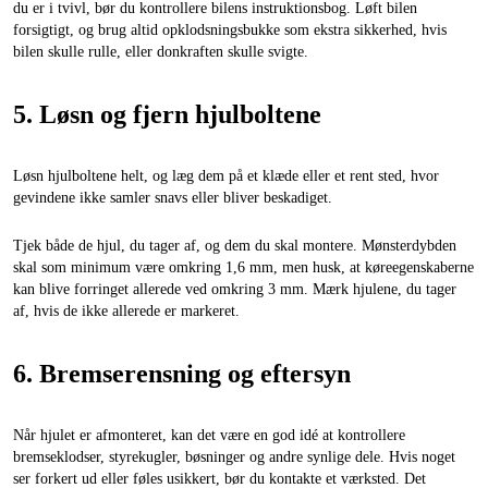
du er i tvivl, bør du kontrollere bilens instruktionsbog. Løft bilen
forsigtigt, og brug altid opklodsningsbukke som ekstra sikkerhed, hvis
bilen skulle rulle, eller donkraften skulle svigte.
5. Løsn og fjern hjulboltene
Løsn hjulboltene helt, og læg dem på et klæde eller et rent sted, hvor
gevindene ikke samler snavs eller bliver beskadiget.
Tjek både de hjul, du tager af, og dem du skal montere. Mønsterdybden
skal som minimum være omkring 1,6 mm, men husk, at køreegenskaberne
kan blive forringet allerede ved omkring 3 mm. Mærk hjulene, du tager
af, hvis de ikke allerede er markeret.
6. Bremserensning og eftersyn
Når hjulet er afmonteret, kan det være en god idé at kontrollere
bremseklodser, styrekugler, bøsninger og andre synlige dele. Hvis noget
ser forkert ud eller føles usikkert, bør du kontakte et værksted. Det