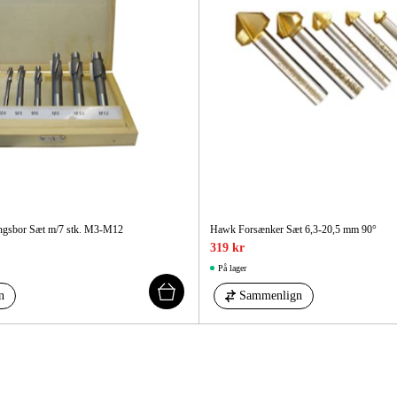
Maskintilb
gsbor Sæt m/7 stk. M3-M12
Hawk Forsænker Sæt 6,3-20,5 mm 90°
319 kr
På lager
n
Sammenlign