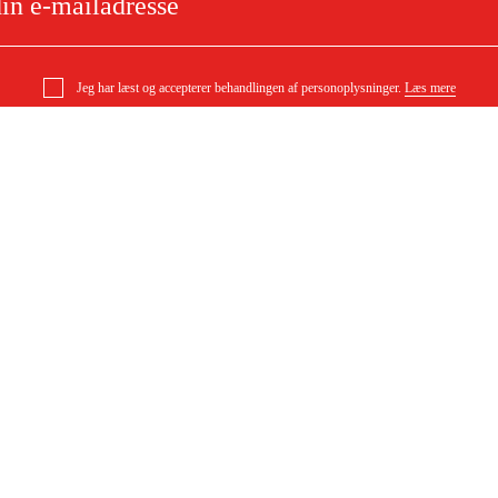
Jeg har læst og accepterer behandlingen af personoplysninger.
Læs mere
e
Om dit køb
Købsbetingelser
ytning
Levering
ørgsmål
Betaling
DF)
Download købsbetingelser (PDF)
Tilgængelighed