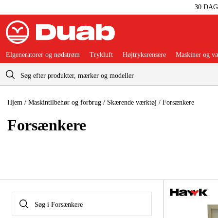
30 DA
Elgeneratorer og nødstrøm
Trykluft
Højtryksrensere
Maskiner og væ
Indkøbskurv
Hjem
/
Maskintilbehør og forbrug
/
Skærende værktøj
/
Forsænkere
Forsænkere