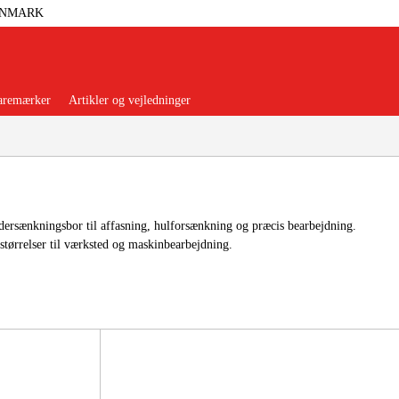
ANMARK
aremærker
Artikler og vejledninger
ersænkningsbor til affasning, hulforsænkning og præcis bearbejdning.
 størrelser til værksted og maskinbearbejdning.
orer Og Nødstrøm
Trykluft
nsere
Maskiner Og Værktøj
rage Og Værksted