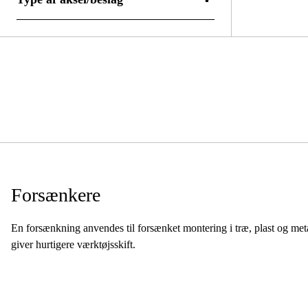
DKK
DKK
Planförsänkare
Cylindrisk
Forsænkere
En forsænkning anvendes til forsænket montering i træ, plast og meta
giver hurtigere værktøjsskift.