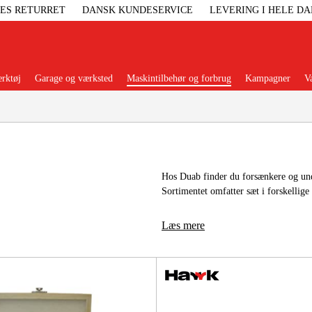
GES RETURRET
DANSK KUNDESERVICE
LEVERING I HELE D
rktøj
Garage og værksted
Maskintilbehør og forbrug
Kampagner
V
Populære kategorier
Hos Duab finder du forsænkere og und
Sortimentet omfatter sæt i forskellige
Elgenerat
Læs mere
Højtryksre
Ga