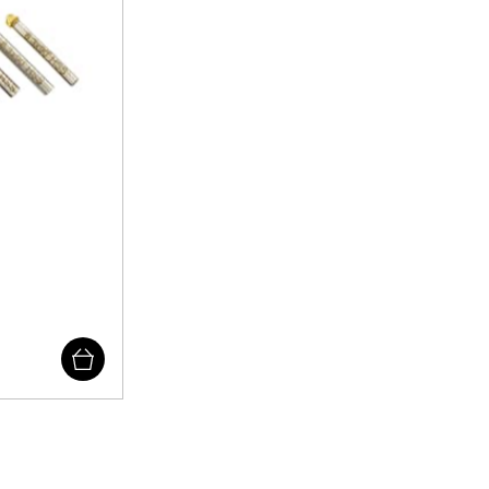
ehør Og Forbrug
Kampagner