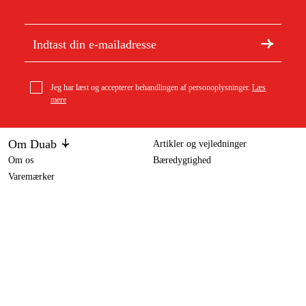
Jeg har læst og accepterer behandlingen af personoplysninger.
Læs
mere
Om Duab
Artikler og vejledninger
Om os
Bæredygtighed
Varemærker
Kundeservice
Om dit køb
Kontakt
Købsbetingelser
Returer og ombytning
Levering
Ofte stillede spørgsmål
Betaling
Returseddel (PDF)
Download købsbetingelser (PDF)
Fortryd køb
Tilgængelighed