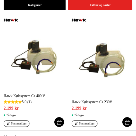
Maskintilbehør og forbrug
Kategorier
Filtrer og sorter
Kampagner
Varemærker
Artikler og vejledninger
Kontakt
Ofte stillede spørgsmål
Hawk Kølesystem Cs 400 V
5.0
(1)
Hawk Kølesystem Cs 230V
2.199 kr
2.199 kr
På lager
På lager
Sammenlign
Sammenlign