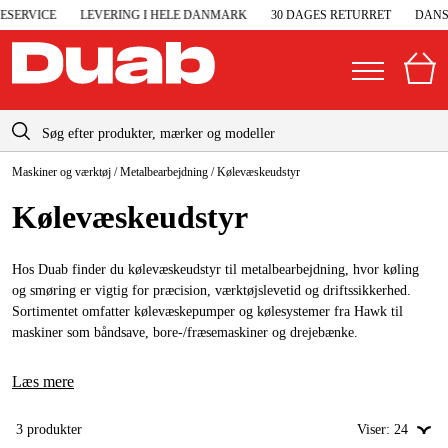
ERVICE
LEVERING I HELE DANMARK
30 DAGES RETURRET
DANSK
info-dk@duab.eu
Maskiner og værktøj
/
Metalbearbejdning
/
Kølevæskeudstyr
|
Privat
Firma
Danmark
Kølevæske­udstyr
Sverige
Elgeneratorer og nødstrøm
Suomi
Hos Duab finder du kølevæskeudstyr til metalbearbejdning, hvor køling
Trykluft
og smøring er vigtig for præcision, værktøjslevetid og driftssikkerhed.
Norge
Sortimentet omfatter kølevæskepumper og kølesystemer fra Hawk til
Højtryksrensere
maskiner som båndsave, bore-/fræsemaskiner og drejebænke.
Deutschland
Maskiner og værktøj
Læs mere
Garage og værksted
3
produkter
Viser:
24