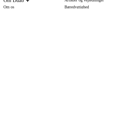
Om Duab
Artikler og vejledninger
Om os
Bæredygtighed
Varemærker
Kundeservice
Om dit køb
Kontakt
Købsbetingelser
Returer og ombytning
Levering
Ofte stillede spørgsmål
Betaling
Returseddel (PDF)
Download købsbetingelser (PDF)
Fortryd køb
Tilgængelighed
Kontakt og information
Kontakt os
info-dk@duab.eu
Södra vägen 3
SE-383 34 Mönsterås, Sverige
Privatliv
Privatlivspolitik
Cookies