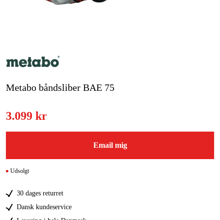
Kampagner
Varemærker
Artikler og vejledninger
Metabo båndsliber BAE 75
Kontakt
Ofte stillede spørgsmål
3.099 kr
Email mig
Udsolgt
30 dages returret
Dansk kundeservice