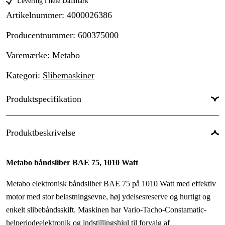
Levering i hele Danmark
Artikelnummer
:
4000026386
Producentnummer
:
600375000
Varemærke
:
Metabo
Kategori
:
Slibemaskiner
Produktspecifikation
Drifttyp
:
Netdrevet
Produktbeskrivelse
Drivkilde
:
El 230V
Metabo båndsliber BAE 75, 1010 Watt
Driftsspænding
:
230 V
Metabo elektronisk båndsliber BAE 75 på 1010 Watt med effektiv
motor med stor belastningsevne, høj ydelsesreserve og hurtigt og
enkelt slibebåndsskift. Maskinen har Vario-Tacho-Constamatic-
helperiodeelektronik og indstillingshjul til forvalg af