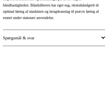
båndhastigheden. Båndsliberen har eget sug, ekstrahåndgreb til
optimal føring af maskinen og længdeanslag til præcis føring af
emnet under statonær anvendelse.
Drejemoment: 12 Nm.
Slibebånd: 75 x 533 mm.
Spørgsmål & svar
Understøtningsflade til slibebånd: 85 x 150 mm.
Kabel: 4 meter
Leveres med:
1 stk. støvsæk
1 stk. ekstrahåndtag
1 stk. sekskantnøgle
1 stk. udsugningsadapter
1 stk. længdeanslag
1 stk. maskinstativ.