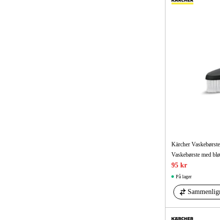
Kärcher Vaskebørst
95 kr
På lager
Sammenlig