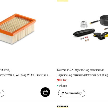
WD 4/5/6)
Kärcher PC 20 tagrende- og rørrensersæt
Fladt foldefilter til Kärcher WD 4, WD 5 og WD 6. Filteret er indbygget i et magasin, hvilket betyder at filteret renses eller skiftes nemt uden kontakt med snavs.
969 kr
På lager
n
Sammenlign