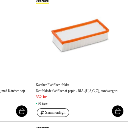
Kärcher Fladfilter, foldet
3-i-1 plastrens i Plug ’n’ Clean flaske til brug med Kärcher højtryksrensere. Snavsopløsening, pleje og beskyttelse af materialer mod bl.a. UV.
Det foldede fladfilter af papir - BIA-(U,S,G,C), støvkategori M - er velegnet til modellerne NT 65/2 Eco, NT 65/2 Eco Tc, NT 65/2 Eco Me.
352 kr
På lager
Sammenlign