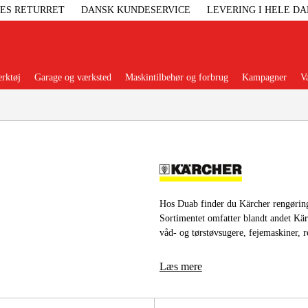
GES RETURRET
DANSK KUNDESERVICE
LEVERING I HELE D
rktøj
Garage og værksted
Maskintilbehør og forbrug
Kampagner
V
Populære kategorier
Elgenerat
Hos Duab finder du Kärcher rengørings
Sortimentet omfatter blandt andet Kär
våd- og tørstøvsugere, fejemaskiner, r
Højtryksre
Læs mere
Ga