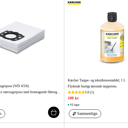
Maskintilb
Kärcher Tæppe- og tekstilrensemiddel, 1 L
sugerpose (WD 4/5/6)
Flydende hurtigt tørrende tæpperens.
4 stk. slidstærke fleece støvsugerpose med fremragende filteregenskaber.
5.0
(1)
100 kr
På lager
n
Sammenlign