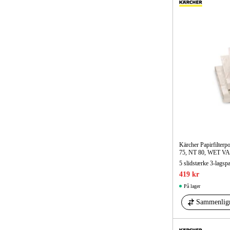
DKK
DKK
Kärcher Papirfilterp
75, NT 80, WET V
419 kr
På lager
Sammenlig