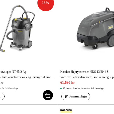
13
%
støvsuger NT 65/2 Ap
Kärcher Højtryksrenser HDS 13/20-4 S
NT 65/2 Ap er en kraftfuld 2-motorers våd- og tørsuger til professionel brug. Dens sugeevne er stort set konstant, fordi det foldede fladfilter renses med luft.
 kr
61.690 kr
n for 3-5 hverdage
På lager - Sendes inden for 3-5 hverdage
n
Sammenlign