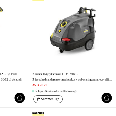
12 C Bp Pack
Kärcher Højtryksrenser HDS 7/16 C
Den nye BD 38/12 er et søsterprodukt til BR 35/12 til de applikationer hvor en disc maskine er at foretrække fremfor en maskine med radialbørste.
3-faset hedvandsrenser med praktisk opbevaringsrum, eco!efficiency, enknapsbetjening, indbyggede tanke og EASY!Force pistol.
35.350 kr
På lager - Sendes inden for 3-5 hverdage
Sammenlign