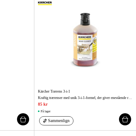
ehør Og Forbrug
Kampagner
Kärcher Trærens 3-i-1
Kraftig trærenser med unik 3-i-1-formel, der giver enestående rengøringsydelse takket være den aktive snavsfjerner samt en UV-beskyttelsesformel og intensiv pleje.
85 kr
På lager
Sammenlign