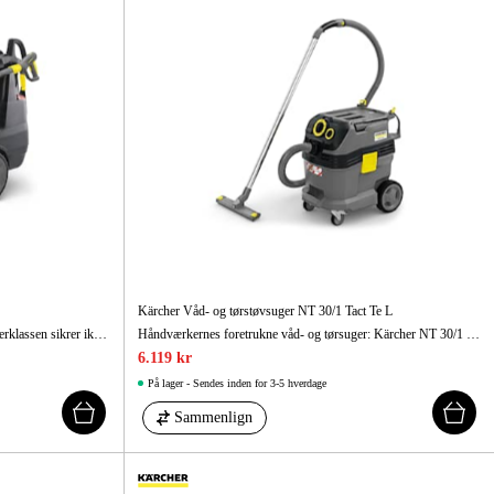
Kärcher Våd- og tørstøvsuger NT 30/1 Tact Te L
Vore nye hedvandsrensere i medium- og superklassen sikrer ikke bare perfekt rengøring; de er også særdeles hårdføre og nemme at arbejde med.
Håndværkernes foretrukne våd- og tørsuger: Kärcher NT 30/1 Tact Te med strømudtag (automatisk tænd-/slukkontakt) og Tact-filterrensning, så arbejdet ikke skal afbrydes.
6.119 kr
På lager - Sendes inden for 3-5 hverdage
Sammenlign