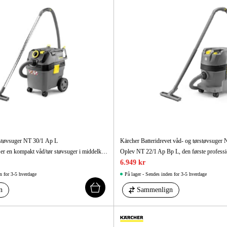
støvsuger NT 30/1 Ap L
Kärcher Batteridrevet våd- og tørstøvsuger
Vores NT 30/1 Ap L er en kompakt våd/tør støvsuger i middelklassen med fantastisk sugeevne, høj kvalitet, samt holdebare komponenter og et stort udvalg af tilbehør.
6.949 kr
n for 3-5 hverdage
På lager - Sendes inden for 3-5 hverdage
n
Sammenlign