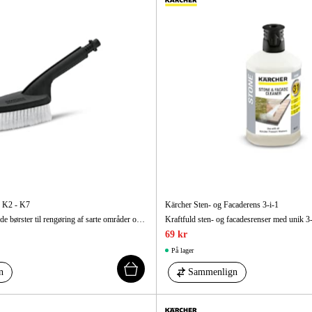
e K2 - K7
Kärcher Sten- og Facaderens 3-i-1
Vaskebørste med bløde børster til rengøring af sarte områder og områder, der er svært tilgængelige. Passer til alle Kärcher K 2 til K 7 højtryksrensere.
69 kr
På lager
n
Sammenlign