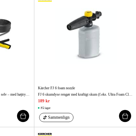
Kärcher FJ 6 foam nozzle
Tagrende- og rørrensesættet virker helt af sig selv – med højtryk. Renser nemt nedløbsrør, tagrender og tilstopninger.
FJ 6 skumdyse rengør med kraftigt skum (f.eks. Ultra Foam Cleaner).
189 kr
På lager
Sammenlign