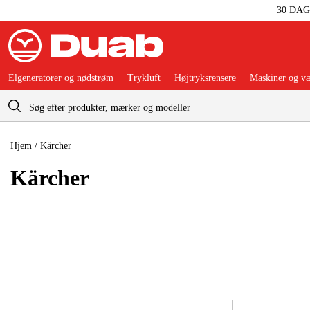
30 DA
Elgeneratorer og nødstrøm
Trykluft
Højtryksrensere
Maskiner og væ
Indkøbskurv
Hjem
/
Kärcher
Kärcher