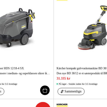
nser HDS 12/18-4 SX
Kärcher kompakt gulvvaskemaskine BD 38/
Vore nye hedvandsrensere i medium- og superklassen sikrer ikke bare perfekt rengøring; de er også særdeles hårdføre og nemme at arbejde med.
31.335 kr
n for 3-5 hverdage
På lager - Sendes inden for 3-5 hverdage
n
Sammenlign