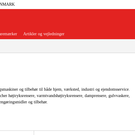
ANMARK
aremærker
Artikler og vejledninger
orer Og Nødstrøm
Trykluft
maskiner og tilbehør til både hjem, værksted, industri og ejendomsservice.
cher højtryksrensere, varmtvandshøjtryksrensere, damprensere, gulvvaskere,
engøringsmidler og tilbehør.
nsere
Maskiner Og Værktøj
rage Og Værksted