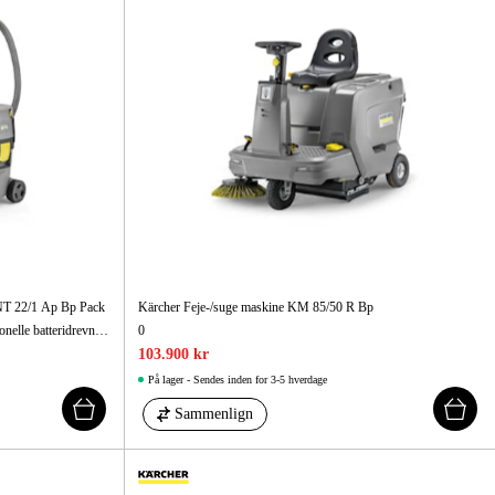
 NT 22/1 Ap Bp Pack
Kärcher Feje-/suge maskine KM 85/50 R Bp
Oplev NT 22/1 Ap Bp L, den første professionelle batteridrevne våd-/tør støvsugere fra Kärcher. Det kompakte design og den lave vægt gør den ideel til at have med alle steder.
0
103.900 kr
På lager - Sendes inden for 3-5 hverdage
Sammenlign