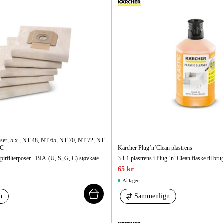
oser, 5 x , NT 48, NT 65, NT 70, NT 72, NT
AC
Kärcher Plug’n’Clean plastrens
5 slidstærke 3-lagspapirfilterposer - BIA-(U, S, G, C) støvkategori M. Til alle varianter af modellerne NT 48/1, NT 65/2 Eco + Me samt til NT 72/2 Eco Tc.
65 kr
På lager
n
Sammenlign