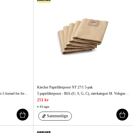
Kärcher Papirfilterposer NT 27/1 5-pak
Kraftfuld sten- og facadesrenser med unik 3-i-1-formel for fremragende rengøringsydelse. Med aktiv snavsfjerner, beskyttelsesformel mod resoiling og vind- og vejrbeskyttelse.
5 papirfilterposer - BIA-(U, S, G, C), støvkategori M. Velegnet til NT 27/1 / Me Advanced.
251 kr
På lager
Sammenlign