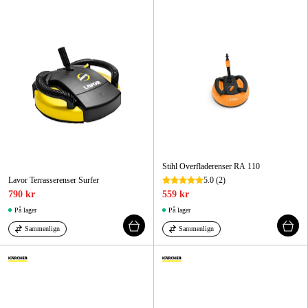
Maskintilbehør og forbrug
Kampagner
Varemærker
Artikler og vejledninger
Kontakt
Ofte stillede spørgsmål
Stihl Overfladerenser RA 110
Lavor Terrasserenser Surfer
5.0
(2)
790 kr
559 kr
På lager
På lager
Sammenlign
Sammenlign