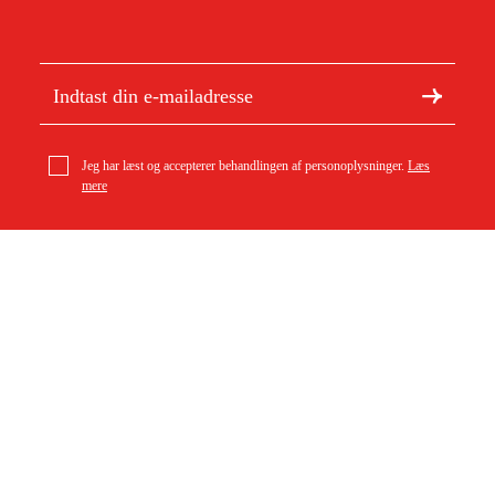
Jeg har læst og accepterer behandlingen af personoplysninger.
Læs
mere
Om Duab
Artikler og vejledninger
Om os
Bæredygtighed
Varemærker
Kundeservice
Om dit køb
Kontakt
Købsbetingelser
Returer og ombytning
Levering
Ofte stillede spørgsmål
Betaling
Returseddel (PDF)
Download købsbetingelser (PDF)