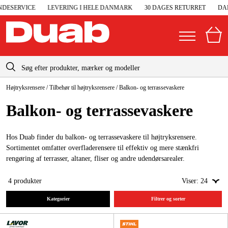
ESERVICE
LEVERING I HELE DANMARK
30 DAGES RETURRET
DAN
info-dk@duab.eu
Højtryksrensere
/
Tilbehør til højtryksrensere
/
Balkon- og terrassevaskere
|
Privat
Firma
Danmark
Balkon- og terrasse­vaskere
Sverige
Elgeneratorer og nødstrøm
Suomi
Hos Duab finder du balkon- og terrassevaskere til højtryksrensere.
Trykluft
Sortimentet omfatter overfladerensere til effektiv og mere stænkfri
Norge
rengøring af terrasser, altaner, fliser og andre udendørsarealer.
Højtryksrensere
Deutschland
4
produkter
Viser:
24
Maskiner og værktøj
Kategorier
Filtrer og sorter
Garage og værksted