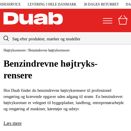
ESERVICE
LEVERING I HELE DANMARK
30 DAGES RETURRET
DAN
info-dk@duab.eu
Højtryksrensere
/
Benzindrevne højtryksrensere
|
Privat
Firma
Danmark
Benzindrevne højtryks­
Sverige
Elgeneratorer og nødstrøm
rensere
Suomi
Trykluft
Norge
Hos Duab finder du benzindrevne højtryksrensere til professionel
Højtryksrensere
rengøring og krævende opgaver uden adgang til strøm. En benzindrevet
Deutschland
højtryksrenser er velegnet til byggepladser, landbrug, entreprenørarbejde
Maskiner og værktøj
og rengøring af maskiner, køretøjer og udstyr.
Garage og værksted
Læs mere