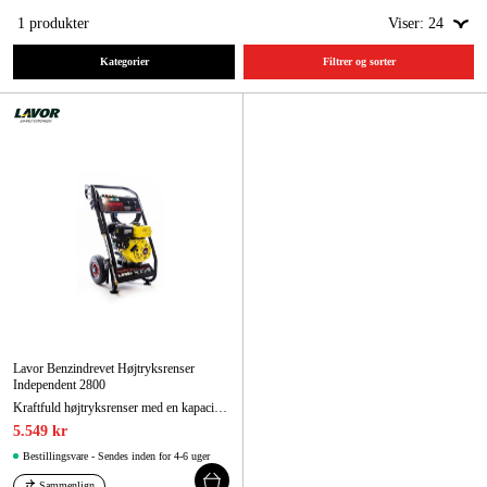
Maskintilbehør og forbrug
1
produkter
Viser:
24
Kampagner
Kategorier
Filtrer og sorter
Varemærker
Artikler og vejledninger
Kontakt
Ofte stillede spørgsmål
Lavor Benzindrevet Højtryksrenser
Independent 2800
Kraftfuld højtryksrenser med en kapacitet på 630 l/t!
5.549 kr
Bestillingsvare - Sendes inden for 4-6 uger
Sammenlign