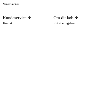
Varemærker
Kundeservice
Om dit køb
Kontakt
Købsbetingelser
Returer og ombytning
Levering
Ofte stillede spørgsmål
Betaling
Returseddel (PDF)
Download købsbetingelser (PDF)
Fortryd køb
Tilgængelighed
Kontakt og information
Kontakt os
info-dk@duab.eu
Södra vägen 3
SE-383 34 Mönsterås, Sverige
Privatliv
Privatlivspolitik
Cookies