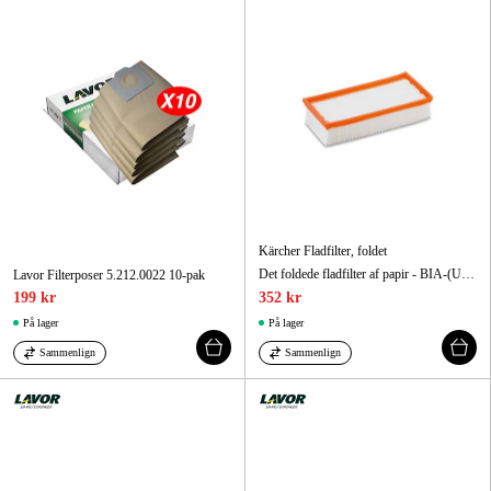
Kärcher Fladfilter, foldet
Det foldede fladfilter af papir - BIA-(U,S,G,C), støvkategori M - er velegnet til modellerne NT 65/2 Eco, NT 65/2 Eco Tc, NT 65/2 Eco Me.
Lavor Filterposer 5.212.0022 10-pak
199 kr
352 kr
På lager
På lager
Sammenlign
Sammenlign