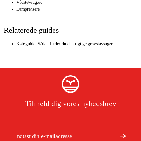
Vådstøvsugere
Damprensere
Relaterede guides
Købsguide: Sådan finder du den rigtige grovstøvsuger
Tilmeld dig vores nyhedsbrev