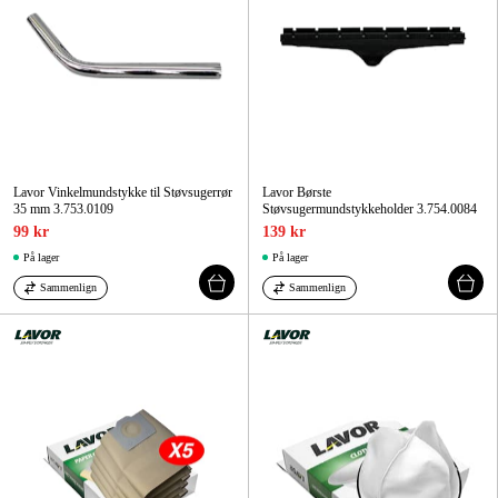
Lavor Vinkelmundstykke til Støvsugerrør
Lavor Børste
35 mm 3.753.0109
Støvsugermundstykkeholder 3.754.0084
99 kr
139 kr
På lager
På lager
Sammenlign
Sammenlign