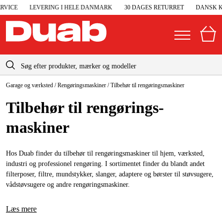
CE
LEVERING I HELE DANMARK
30 DAGES RETURRET
DANSK KUN
info-dk@duab.eu
Garage og værksted
/
Rengøringsmaskiner
/
Tilbehør til rengøringsmaskiner
|
Privat
Firma
Danmark
Tilbehør til rengørings­
Sverige
Elgeneratorer og nødstrøm
maskiner
Suomi
Trykluft
Norge
Hos Duab finder du tilbehør til rengøringsmaskiner til hjem, værksted,
Højtryksrensere
industri og professionel rengøring. I sortimentet finder du blandt andet
Deutschland
filterposer, filtre, mundstykker, slanger, adaptere og børster til støvsugere,
Maskiner og værktøj
vådstøvsugere og andre rengøringsmaskiner.
Garage og værksted
Læs mere