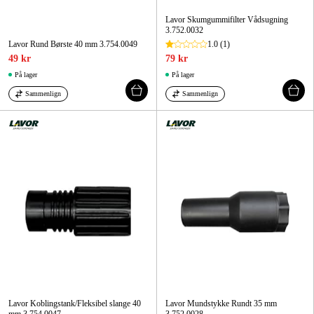
Lavor Skumgummifilter Vådsugning
3.752.0032
Lavor Rund Børste 40 mm 3.754.0049
1.0
(1)
49 kr
79 kr
På lager
På lager
Sammenlign
Sammenlign
Lavor Koblingstank/Fleksibel slange 40
Lavor Mundstykke Rundt 35 mm