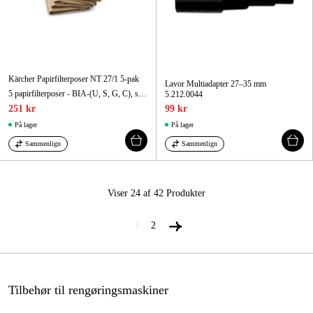
Kärcher Papirfilterposer NT 27/1 5-pak
Lavor Multiadapter 27–35 mm
5 papirfilterposer - BIA-(U, S, G, C), støvkategori M. Velegnet til NT 27/1 / Me Advanced.
5.212.0044
251 kr
99 kr
På lager
På lager
Sammenlign
Sammenlign
Viser 24 af 42
Produkter
1
2
Tilbehør til rengøringsmaskiner