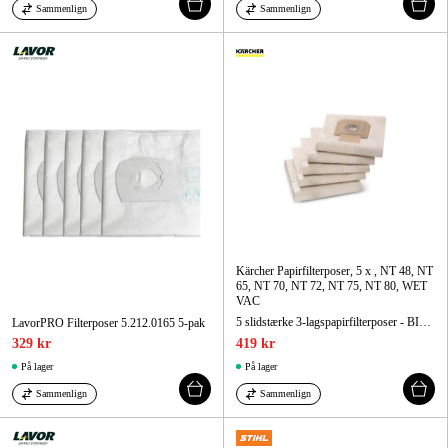
Sammenlign
Sammenlign
Kärcher Papirfilterposer, 5 x , NT 48, NT
65, NT 70, NT 72, NT 75, NT 80, WET
VAC
5 slidstærke 3-lagspapirfilterposer - BIA-(U, S, G, C) støvkategori M. Til alle varianter af modellerne NT 48/1, NT 65/2 Eco + Me samt til NT 72/2 Eco Tc.
LavorPRO Filterposer 5.212.0165 5-pak
329 kr
419 kr
På lager
På lager
Sammenlign
Sammenlign