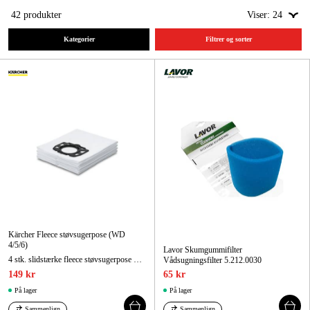
Maskintilbehør og forbrug
42
produkter
Viser:
24
Kampagner
Kategorier
Filtrer og sorter
Varemærker
Artikler og vejledninger
Kontakt
Ofte stillede spørgsmål
Kärcher Fleece støvsugerpose (WD
4/5/6)
Lavor Skumgummifilter
4 stk. slidstærke fleece støvsugerpose med fremragende filteregenskaber.
Vådsugningsfilter 5.212.0030
149 kr
65 kr
På lager
På lager
Sammenlign
Sammenlign