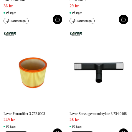
mm 3.754.0047
3.752.0028
36 kr
29 kr
På lager
På lager
Sammenlign
Sammenlign
Lavor Patronfilter 3.752.0093
Lavor Støvsugermundstykke 3.754.0168
249 kr
26 kr
På lager
På lager