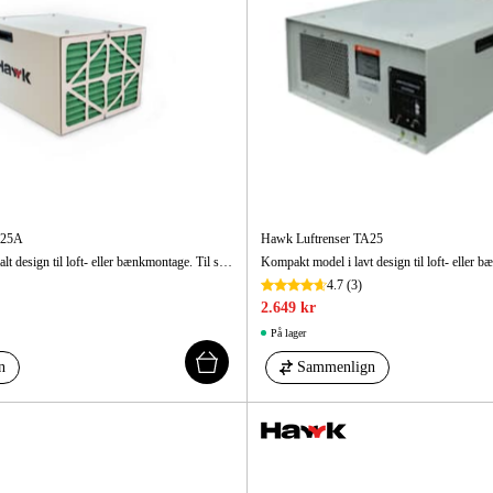
Maskintilb
A25A
Hawk Luftrenser TA25
Kompakt model i smalt design til loft- eller bænkmontage. Til snedkerier og værksteder op til 300 m³. Brugervenlig med fjernbetjening.
4.7
(3)
2.649 kr
På lager
n
Sammenlign