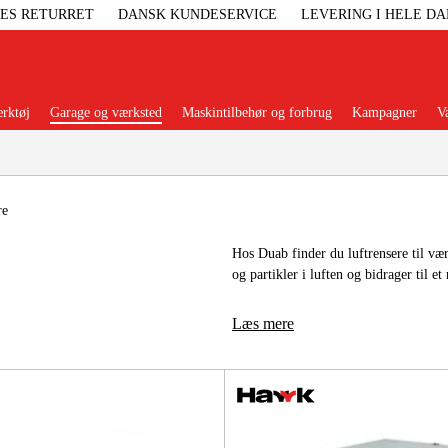
GES RETURRET
DANSK KUNDESERVICE
LEVERING I HELE D
rktøj
Garage og værksted
Maskintilbehør og forbrug
Kampagner
V
Populære kategorier
re
Hos Duab finder du luftrensere til væ
og partikler i luften og bidrager til e
Elgenerat
Læs mere
Højtryksre
Ga