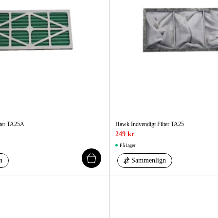
ter TA25A
Hawk Indvendigt Filter TA25
249 kr
På lager
n
Sammenlign