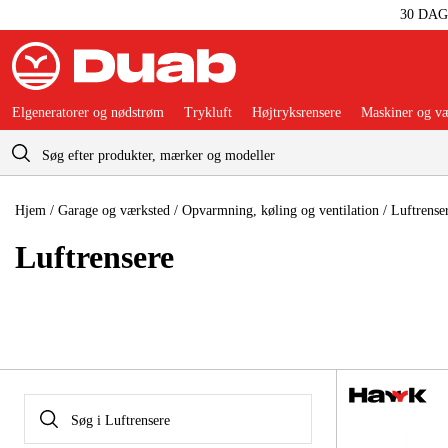
30 DA
Elgeneratorer og nødstrøm
Trykluft
Højtryksrensere
Maskiner og væ
Indkøbskurv
Hjem
/
Garage og værksted
/
Opvarmning, køling og ventilation
/
Luftrense
Luft­rensere