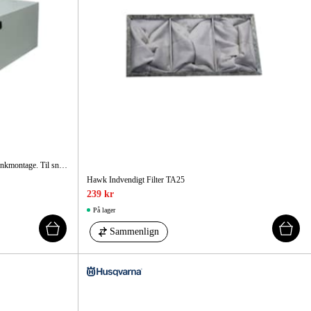
ehør Og Forbrug
Kampagner
Kompakt model i lavt design til loft- eller bænkmontage. Til snedkerier og værksteder op til 300 m³. Brugervenlig med fjernbetjening.
Hawk Indvendigt Filter TA25
239 kr
På lager
Sammenlign