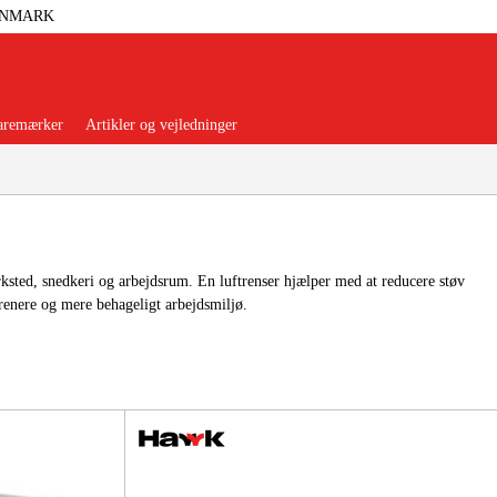
ANMARK
aremærker
Artikler og vejledninger
rksted, snedkeri og arbejdsrum. En luftrenser hjælper med at reducere støv
t renere og mere behageligt arbejdsmiljø.
orer Og Nødstrøm
Trykluft
nsere
Maskiner Og Værktøj
rage Og Værksted