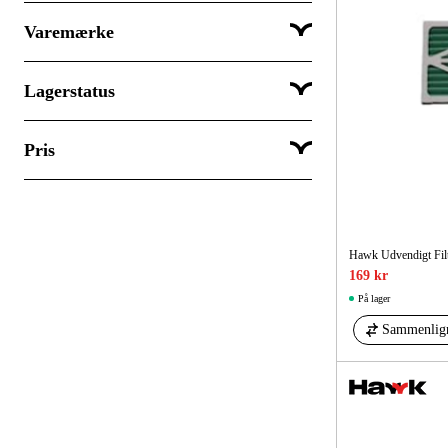
Vis 96 produkter pr. side
Varemærke
Popularitet
Lagerstatus
Hawk
Husqvarna
Pris
Sendes med det samme
Afsendes om mere end 5 hverdage
Forudbestil
Hawk Udvendigt Fil
DKK
DKK
169 kr
På lager
Sammenlig