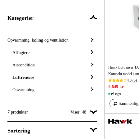
Kategorier
Opvarmning, køling og ventilation
Affugtere
Aircondition
Hawk Luftrenser T
Luftrensere
4.0
(5)
2.649 kr
Opvarmning
På lager
Sammenlig
7
produkter
Viser:
48
Vis 24 produkter pr. side
Sortering
Vis 48 produkter pr. side