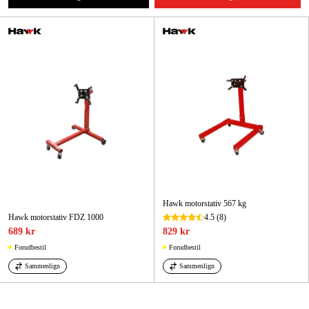
Maskintilbehør og forbrug
Kampagner
Varemærker
Artikler og vejledninger
Kontakt
Ofte stillede spørgsmål
Hawk motorstativ 567 kg
Hawk motorstativ FDZ 1000
4.5
(8)
689 kr
829 kr
Forudbestil
Forudbestil
Sammenlign
Sammenlign