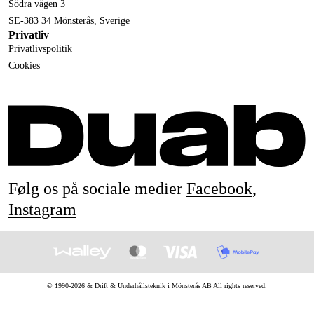
Södra vägen 3
SE-383 34 Mönsterås, Sverige
Privatliv
Privatlivspolitik
Cookies
Følg os på sociale medier
Facebook
,
Instagram
© 1990-
2026
&
Drift & Underhållsteknik i Mönsterås AB
All rights reserved.