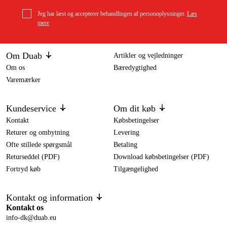
Jeg har læst og accepterer behandlingen af personoplysninger.
Læs
mere
Om Duab
Artikler og vejledninger
Om os
Bæredygtighed
Varemærker
Kundeservice
Om dit køb
Kontakt
Købsbetingelser
Returer og ombytning
Levering
Ofte stillede spørgsmål
Betaling
Returseddel (PDF)
Download købsbetingelser (PDF)
Fortryd køb
Tilgængelighed
Kontakt og information
Kontakt os
info-dk@duab.eu