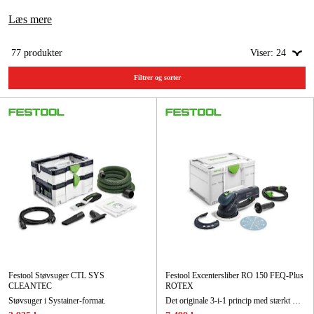
Læs mere
Kampagner
77
produkter
Viser:
24
Varemærker
Filtrer og sorter
Artikler og vejledninger
Kontakt
Ofte stillede spørgsmål
Festool Støvsuger CTL SYS
Festool Excentersliber RO 150 FEQ-Plus
CLEANTEC
ROTEX
Støvsuger i Systainer-format.
Det originale 3-i-1 princip med stærkt maskinkoncept