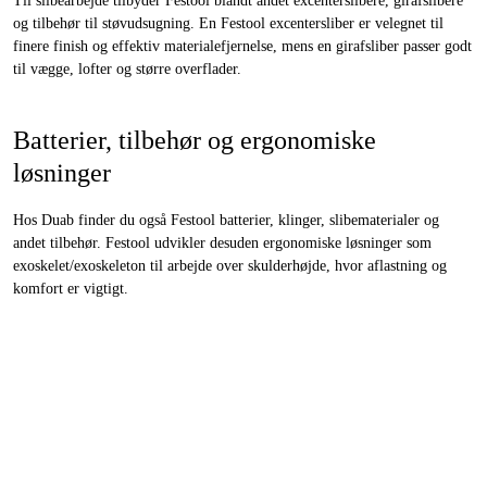
Til slibearbejde tilbyder Festool blandt andet excenterslibere, girafslibere
og tilbehør til støvudsugning. En Festool excentersliber er velegnet til
finere finish og effektiv materialefjernelse, mens en girafsliber passer godt
til vægge, lofter og større overflader.
Batterier, tilbehør og ergonomiske
løsninger
Hos Duab finder du også Festool batterier, klinger, slibematerialer og
andet tilbehør. Festool udvikler desuden ergonomiske løsninger som
exoskelet/exoskeleton til arbejde over skulderhøjde, hvor aflastning og
komfort er vigtigt.