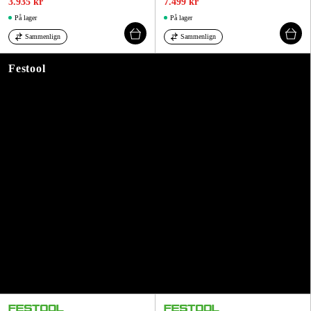
3.935 kr
7.499 kr
På lager
På lager
Sammenlign
Sammenlign
Festool