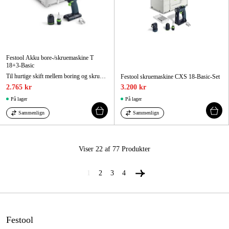
Festool Akku bore-/skruemaskine T
18+3-Basic
Til hurtige skift mellem boring og skruning
Festool skruemaskine CXS 18-Basic-Set
2.765 kr
3.200 kr
På lager
På lager
Sammenlign
Sammenlign
Viser 22 af 77
Produkter
1
2
3
4
Festool