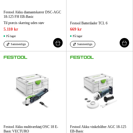
Festool Akku diamantskærer DSC-AGC
18-125 FH EB-Basic
Til præcis skæring uden støv
Festool Batterilader TCL 6
5.110 kr
669 kr
På lager
På lager
Sammenlign
Sammenlign
Festool Akku multiværktøj OSC 18 E-
Festool Akku vinkelsliber AGC 18-125
Basic VECTURO
EB-Basic