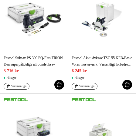
Festool Stiksav PS 300 EQ-Plus TRION
Festool Akku dyksav TSC 55 KEB-Basic
Den superpålidelige allroundstiksav
Vores mesterværk. Væsentligt forbedret. Nu med unikt KickbackStop
3.716 kr
6.245 kr
På lager
På lager
Sammenlign
Sammenlign