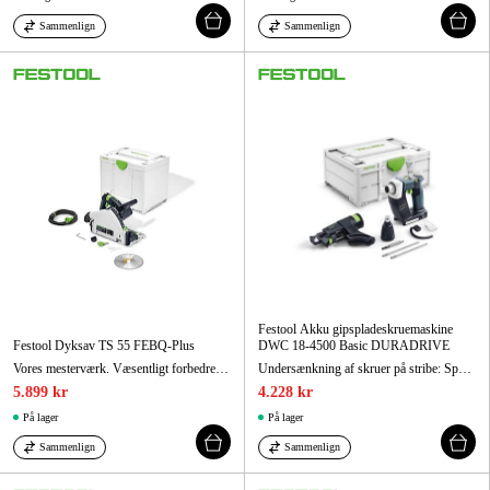
Sammenlign
Sammenlign
Festool Akku gipspladeskruemaskine
Festool Dyksav TS 55 FEBQ-Plus
DWC 18-4500 Basic DURADRIVE
Vores mesterværk. Væsentligt forbedret. Nu dobbelt så hurtig
Undersænkning af skruer på stribe: Specialisten til gipsarbejde
5.899 kr
4.228 kr
På lager
På lager
Sammenlign
Sammenlign