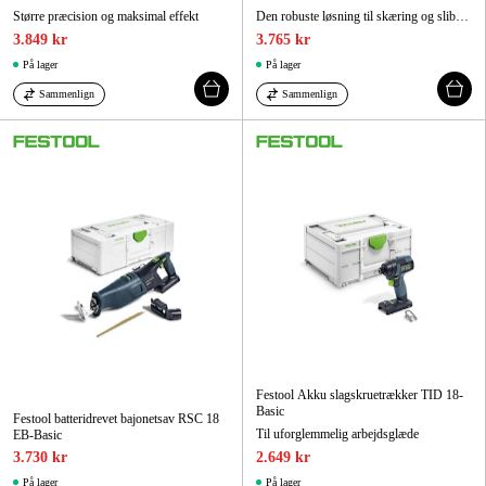
Større præcision og maksimal effekt
Den robuste løsning til skæring og slibning
3.849 kr
3.765 kr
På lager
På lager
Sammenlign
Sammenlign
Festool Akku slagskruetrækker TID 18-
Basic
Festool batteridrevet bajonetsav RSC 18
Til uforglemmelig arbejdsglæde
EB-Basic
3.730 kr
2.649 kr
På lager
På lager