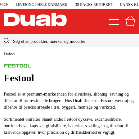
E
LEVERING I HELE DANMARK
30 DAGES RETURRET
DANSK KUNDE
info-dk@duab.eu
Festool
|
Privat
Firma
Danmark
Sverige
Elgeneratorer og nødstrøm
Festool
Suomi
Trykluft
Norge
Festool er et premium-mærke inden for elværktøj, slibning, savning og
Højtryksrensere
tilbehør til professionelle brugere. Hos Duab finder du Festool værktøj og
Deutschland
tilbehør til præcist arbejde i træ, byggeri, montage og værksted.
Maskiner og værktøj
Sortimentet omfatter blandt andet Festool dyksave, excenterslibere,
Garage og værksted
bordrundsave, kapsave, girafslibere, batterier, savklinger og tilbehør til
krævende opgaver, hvor præcision og driftssikkerhed er vigtigt.
Maskintilbehør og forbrug