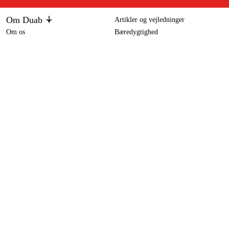
Om Duab
Artikler og vejledninger
Om os
Bæredygtighed
Varemærker
Kundeservice
Om dit køb
Kontakt
Købsbetingelser
Returer og ombytning
Levering
Ofte stillede spørgsmål
Betaling
Returseddel (PDF)
Download købsbetingelser (PDF)
Fortryd køb
Tilgængelighed
Kontakt og information
Kontakt os
info-dk@duab.eu
Södra vägen 3
SE-383 34 Mönsterås, Sverige
Privatliv
Privatlivspolitik