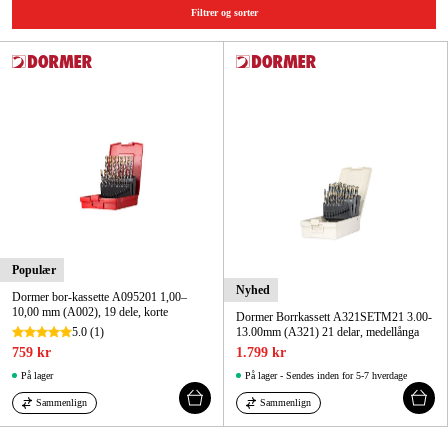
Filtrer og sorter
Kampagner
Varemærker
Artikler og vejledninger
Kontakt
Ofte stillede spørgsmål
Populær
Nyhed
Dormer bor-kassette A095201 1,00–
10,00 mm (A002), 19 dele, korte
Dormer Borrkassett A321SETM21 3.00-
5.0
(1)
13.00mm (A321) 21 delar, medellånga
759 kr
1.799 kr
På lager
På lager - Sendes inden for 5-7 hverdage
Sammenlign
Sammenlign