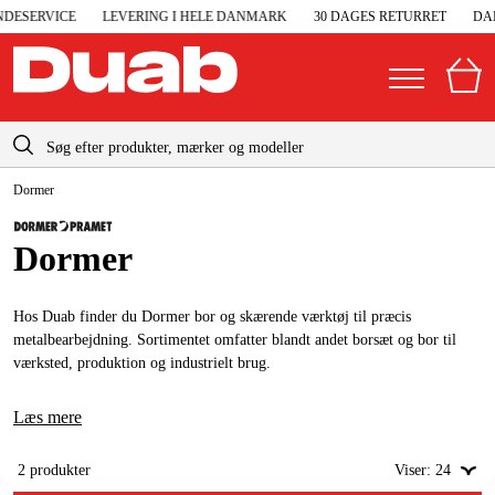
ESERVICE
LEVERING I HELE DANMARK
30 DAGES RETURRET
DAN
info-dk@duab.eu
Dormer
|
Privat
Firma
Danmark
Sverige
Dormer
Elgeneratorer og nødstrøm
Suomi
Trykluft
Hos Duab finder du Dormer bor og skærende værktøj til præcis
Norge
metalbearbejdning. Sortimentet omfatter blandt andet borsæt og bor til
Højtryksrensere
værksted, produktion og industrielt brug.
Deutschland
Maskiner og værktøj
Læs mere
Garage og værksted
2
produkter
Viser:
24
Maskintilbehør og forbrug