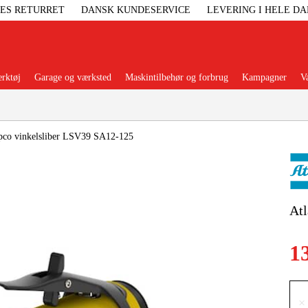
GES RETURRET
DANSK KUNDESERVICE
LEVERING I HELE D
rktøj
Garage og værksted
Maskintilbehør og forbrug
Kampagner
V
Populære kategorier
pco vinkelsliber LSV39 SA12-125
Elgenerat
Atl
Højtryksre
1
Ga
×