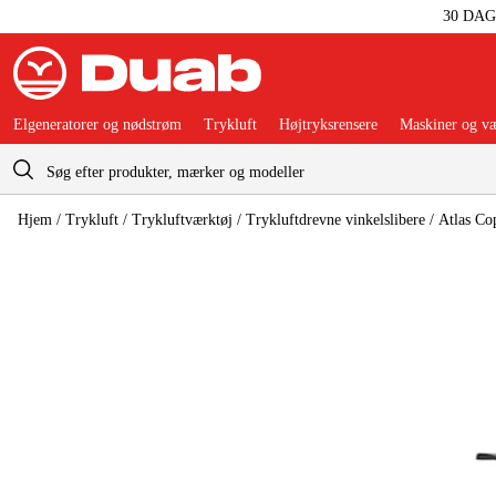
30 DA
Elgeneratorer og nødstrøm
Trykluft
Højtryksrensere
Maskiner og væ
Indkøbskurv
Hjem
/
Trykluft
/
Trykluftværktøj
/
Trykluftdrevne vinkelslibere
/
Atlas Co