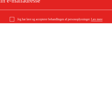
Jeg har læst og accepterer behandlingen af personoplysninger.
Læs mere
elsliber LSV39 SA12-125
e
Om dit køb
Købsbetingelser
ytning
Levering
ørgsmål
Betaling
DF)
Download købsbetingelser (PDF)
Tilgængelighed