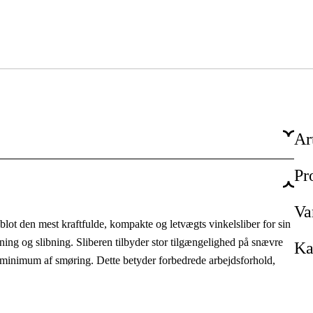
Ar
Pr
Professionel
Vedligehold & service, Produktion
Va
ot den mest kraftfulde, kompakte og letvægts vinkelsliber for sin
Industri & produktion, Værksted & køretøjer
ning og slibning. Sliberen tilbyder stor tilgængelighed på snævre
Ka
t minimum af smøring. Dette betyder forbedrede arbejdsforhold,