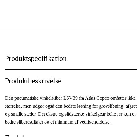
Produktspecifikation
Anvendelsesniveau
:
Produktbeskrivelse
Anvendelsesområde
:
Den pneumatiske vinkelsliber LSV39 fra Atlas Copco omfatter ikke bl
Anvendelsestype
:
størrelse, men udgør også den bedste løsning for grovslibning, afgrat
og smalle steder. Det ekstra og slidstærke vinkelgear behøver kun e
bedre sliberesultater og et minimum af vedligeholdelse.