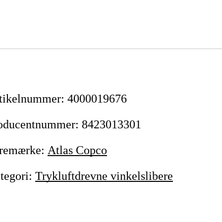
tikelnummer
:
4000019676
oducentnummer
:
8423013301
remærke
:
Atlas Copco
tegori
:
Trykluftdrevne vinkelslibere