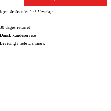
ehør Og Forbrug
Kampagner
lager - Sendes inden for 3-5 hverdage
30 dages returret
Dansk kundeservice
Levering i hele Danmark