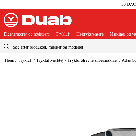
30 DA
Elgeneratorer og nødstrøm
Trykluft
Højtryksrensere
Maskiner og væ
Indkøbskurv
Hjem
/
Trykluft
/
Trykluftværktøj
/
Trykluftdrevne slibemaskiner
/
Atlas C