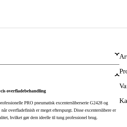
Ar
Pr
Professionel
Vedligehold & service, Produktion
Va
æcis overfladebehandling
Industri & produktion, Værksted & køretøjer
Ka
 professionelle PRO pneumatisk excentersliberserie G2428 og
når overfladefinish er meget efterspurgt. Disse excenterslibere er
tet, hvilket gør dem ideelle til tung professionel brug.