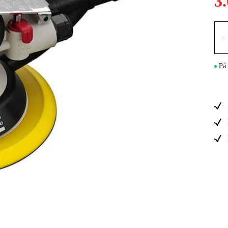
3
Maskintilb
×
På 