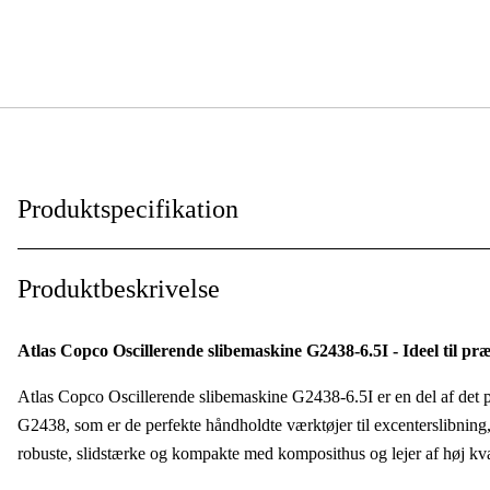
Produktspecifikation
Anvendelsesniveau
:
Produktbeskrivelse
Anvendelsesområde
:
Atlas Copco Oscillerende slibemaskine G2438-6.5I - Ideel til pr
Anvendelsestype
:
Atlas Copco Oscillerende slibemaskine G2438-6.5I er en del af det
G2438, som er de perfekte håndholdte værktøjer til excenterslibning, 
robuste, slidstærke og kompakte med komposithus og lejer af høj kvali