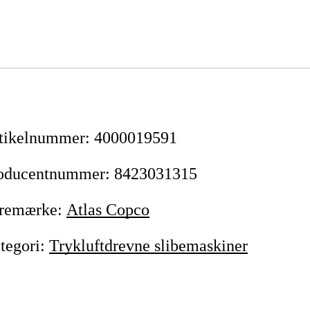
tikelnummer
:
4000019591
oducentnummer
:
8423031315
remærke
:
Atlas Copco
tegori
:
Trykluftdrevne slibemaskiner