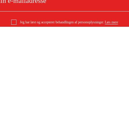
Jeg har læst og accepterer behandlingen af personoplysninger.
Læs mere
lerende pudsemaskine
e
Om dit køb
Købsbetingelser
ytning
Levering
ørgsmål
Betaling
DF)
Download købsbetingelser (PDF)
Tilgængelighed