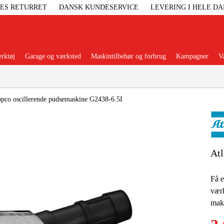
GES RETURRET
DANSK KUNDESERVICE
LEVERING I HELE D
rktøj
Garage og værksted
Maskintilbehør og forbrug
Kampagner
V
Populære kategorier
opco oscillerende pudsemaskine G2438-6.5I
Elgenerat
Atl
Højtryksre
Få e
værk
Ga
mak