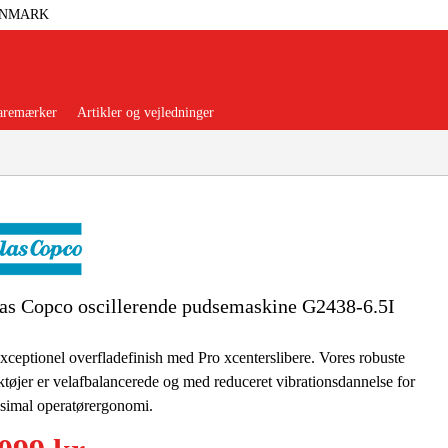
ANMARK
aremærker
Artikler og vejledninger
orer Og Nødstrøm
Trykluft
as Copco oscillerende pudsemaskine G2438-6.5I
nsere
Maskiner Og Værktøj
xceptionel overfladefinish med Pro xcenterslibere. Vores robuste
tøjer er velafbalancerede og med reduceret vibrationsdannelse for
rage Og Værksted
simal operatørergonomi.