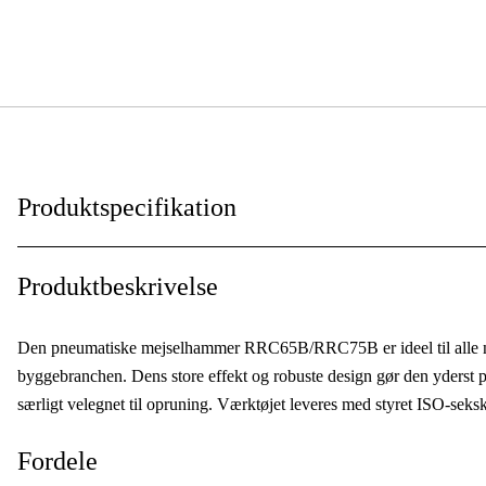
Produktspecifikation
Anvendelsesniveau
:
Produktbeskrivelse
Anvendelsesområde
:
Den pneumatiske mejselhammer RRC65B/RRC75B er ideel til alle ned
Anvendelsestype
:
byggebranchen. Dens store effekt og robuste design gør den yderst på
særligt velegnet til opruning. Værktøjet leveres med styret ISO-seksk
Fordele