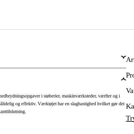
Ar
Pr
Professionel
Vedligehold & service, Produktion
Va
brydningsopgaver i støberier, maskinværksteder, værfter og i
Industri & produktion, Værksted & køretøjer
lidelig og effektiv. Værktøjet har en slaghastighed hvilket gør det
Ka
anttilslutning.
Tr