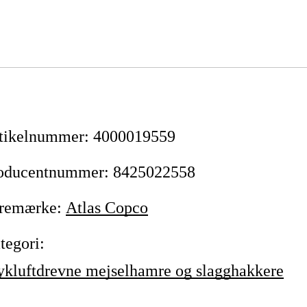
tikelnummer
:
4000019559
oducentnummer
:
8425022558
remærke
:
Atlas Copco
tegori
:
ykluftdrevne mejselhamre og slagghakkere