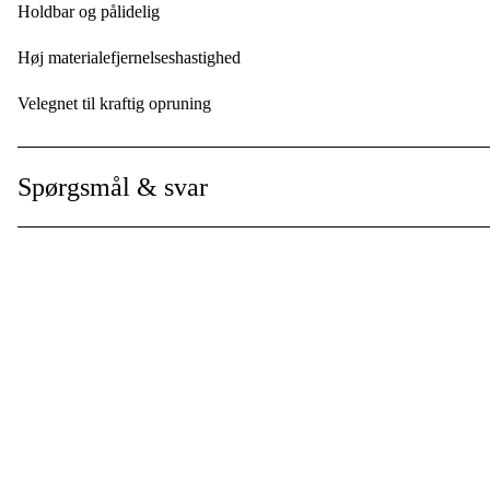
Holdbar og pålidelig
Høj materialefjernelseshastighed
Velegnet til kraftig opruning
Holderen passer til brede mejsler
Spørgsmål & svar
Brugervenlig
Funktioner
Veldokumenteret slagmekanisme
Robust design
Hurtig og kraftig slagmekanisme
Leveres med en åben mejselholder
Swivelende slangetilslutning