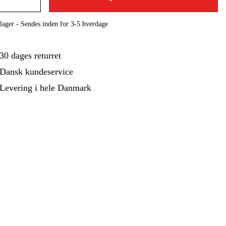
ehør Og Forbrug
Kampagner
lager - Sendes inden for 3-5 hverdage
30 dages returret
Dansk kundeservice
Levering i hele Danmark