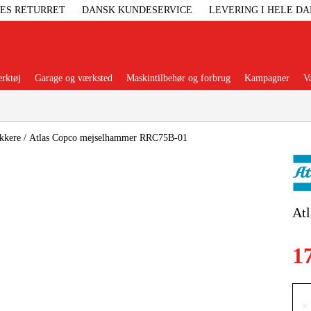
GES RETURRET
DANSK KUNDESERVICE
LEVERING I HELE D
rktøj
Garage og værksted
Maskintilbehør og forbrug
Kampagner
V
Populære kategorier
kkere
/
Atlas Copco mejselhammer RRC75B-01
Elgenerat
At
Højtryksre
1
Ga
×