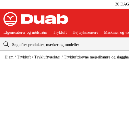
30 DA
Elgeneratorer og nødstrøm
Trykluft
Højtryksrensere
Maskiner og væ
Indkøbskurv
Hjem
/
Trykluft
/
Trykluftværktøj
/
Trykluftdrevne mejselhamre og slaggha