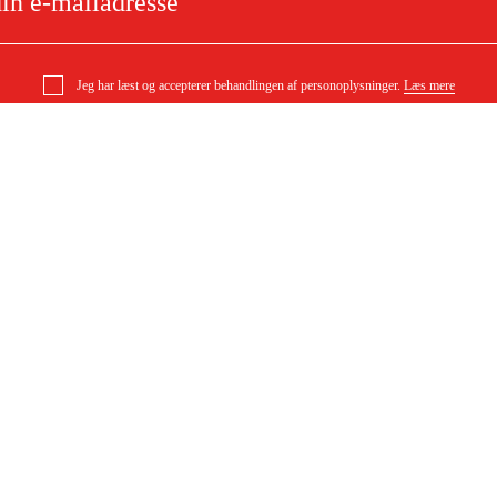
Jeg har læst og accepterer behandlingen af personoplysninger.
Læs mere
selhammer RRC75B-01
e
Om dit køb
Købsbetingelser
ytning
Levering
ørgsmål
Betaling
DF)
Download købsbetingelser (PDF)
Tilgængelighed