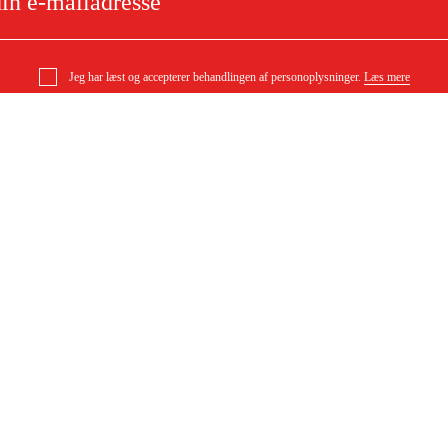
Jeg har læst og accepterer behandlingen af personoplysninger.
Læs mere
iber Heavy Duty LSF29
e
Om dit køb
Købsbetingelser
ytning
Levering
ørgsmål
Betaling
DF)
Download købsbetingelser (PDF)
Tilgængelighed