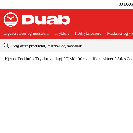
30 DA
Elgeneratorer og nødstrøm
Trykluft
Højtryksrensere
Maskiner og væ
Indkøbskurv
Hjem
/
Trykluft
/
Trykluftværktøj
/
Trykluftdrevne filemaskiner
/
Atlas Co