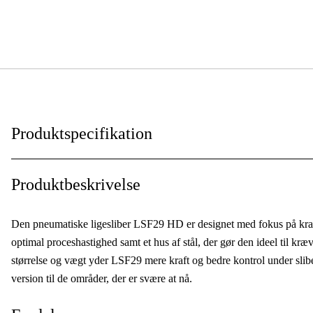
Produktspecifikation
Anvendelsesniveau
:
Produktbeskrivelse
Anvendelsesområde
:
Den pneumatiske ligesliber LSF29 HD er designet med fokus på kraft
Anvendelsestype
:
optimal proceshastighed samt et hus af stål, der gør den ideel til 
størrelse og vægt yder LSF29 mere kraft og bedre kontrol under sli
version til de områder, der er svære at nå.