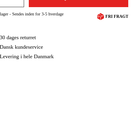
ehør Og Forbrug
Kampagner
lager - Sendes inden for 3-5 hverdage
FRI FRAGT
30 dages returret
Dansk kundeservice
Levering i hele Danmark