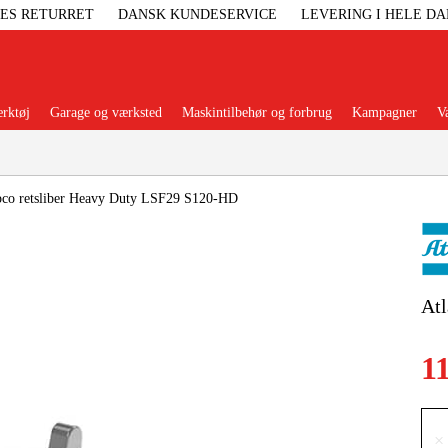
GES RETURRET
DANSK KUNDESERVICE
LEVERING I HELE D
rktøj
Garage og værksted
Maskintilbehør og forbrug
Kampagner
V
Populære kategorier
pco retsliber Heavy Duty LSF29 S120-HD
Elgenerat
Atl
Højtryksre
1
Ga
×