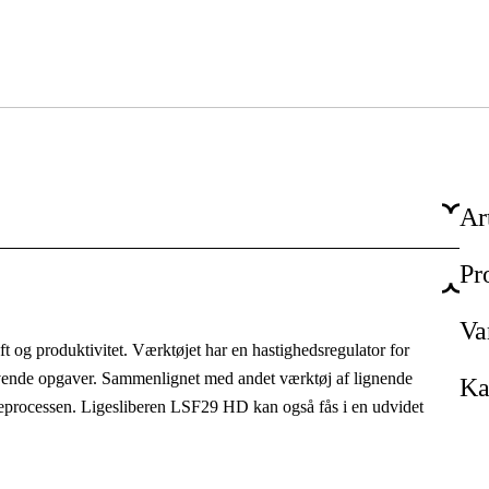
Ar
Pr
Professionel
Vedligehold & service, Produktion
Va
 og produktivitet. Værktøjet har en hastighedsregulator for
Industri & produktion, Værksted & køretøjer
krævende opgaver. Sammenlignet med andet værktøj af lignende
Ka
beprocessen. Ligesliberen LSF29 HD kan også fås i en udvidet