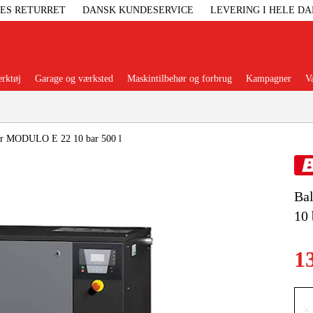
GES RETURRET
DANSK KUNDESERVICE
LEVERING I HELE D
rktøj
Garage og værksted
Maskintilbehør og forbrug
Kampagner
V
Populære kategorier
er MODULO E 22 10 bar 500 l
Ba
Elgenerat
10 
Højtryksre
1
Ga
×