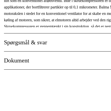
luft som en konventionel afløbsventil. Inde i skruekompressoren er de
Kølende tørretumbler
:
applikationer, der bortfiltrerer partikler op til 0,1 mikrometer. Bal
motorakslen i stedet for en konventionel ventilator for at skabe en me
Med eller utan tank
:
køling af motoren, som sikrer, at elmotoren altid arbejder ved den rig
Driftsspænding
:
Skruekompressoren er gennemtænkt i sin konstruktion, så det er nem
oliestandsindikator, de let tilgængelige remme, oliefilter, luftfilter
Drivkilde
:
maskine også lange serviceintervaller, hvorfor brugeren undgår unød
Spørgsmål & svar
Motorkraft
:
Balma Modulo skruekompressoren er udstyret med det lethåndterlige
adgang til alle parametre og informationer, som maskinen har. Panelet v
Vis mere
Dokument
parametre.
Tekniske data
Manual
Spænding: 400 volt
Motoreffekt: 22 kW/30 hk
Fri afkastluft: 3010 l/min
Max. arbejdstryk: 10 Bar
Tank: 500 liter