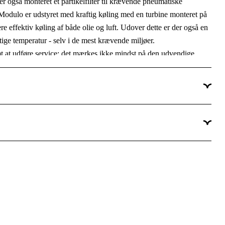
r også monteret et partikelfilter til krævende pneumatiske
Ja
ma Modulo er udstyret med kraftig køling med en turbine monteret på
re effektiv køling af både olie og luft. Udover dette er der også en
Ja
tige temperatur - selv i de mest krævende miljøer.
400 V
t at udføre service; det mærkes ikke mindst på den udvendige
 og separatorfilter. Som alle Balma skruekompressorer har denne
El 400V
vendig nedetid på grund af hyppige serviceintervaller.
30 hp
 og avancerede kontrolpanel ES 3000. Dette panel giver brugeren
iser også, hvornår det er tid til service, fejlkoder og flere andre