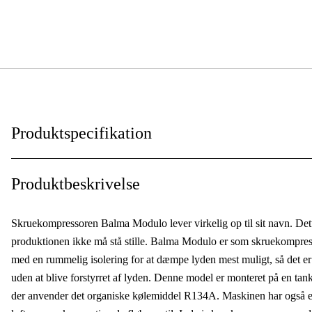
Produktspecifikation
Effekt
:
Produktbeskrivelse
Fri gns. luftstrøm
:
Skruekompressoren Balma Modulo lever virkelig op til sit navn. Dette
Arbejdstryk, max
:
produktionen ikke må stå stille. Balma Modulo er som skruekompresso
med en rummelig isolering for at dæmpe lyden mest muligt, så det er
Serie
:
uden at blive forstyrret af lyden. Denne model er monteret på en tank
Tankvolumen
:
der anvender det organiske kølemiddel R134A. Maskinen har også et