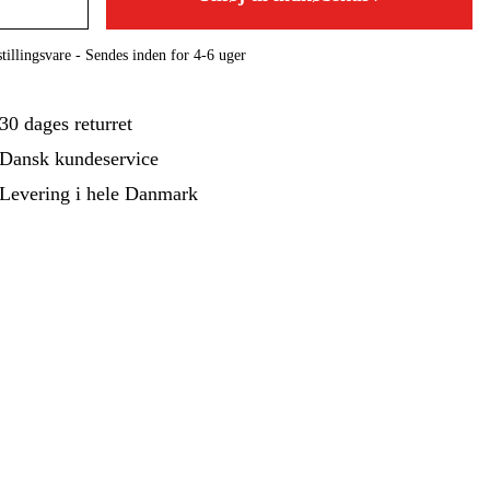
ehør Og Forbrug
Kampagner
tillingsvare - Sendes inden for 4-6 uger
30 dages returret
Dansk kundeservice
Levering i hele Danmark