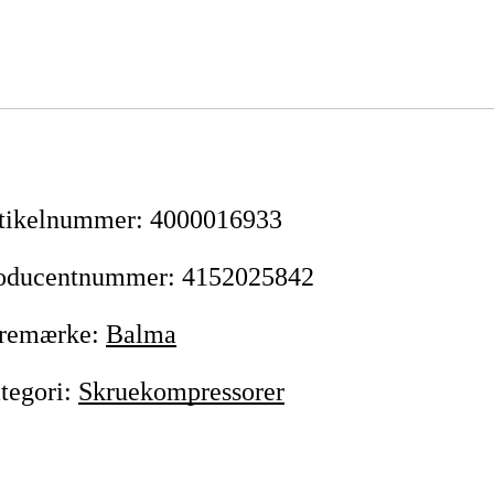
tikelnummer
:
4000016933
oducentnummer
:
4152025842
remærke
:
Balma
tegori
:
Skruekompressorer