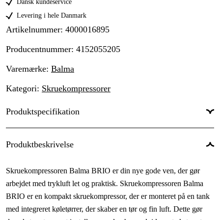
Dansk kundeservice
Levering i hele Danmark
Artikelnummer
:
4000016895
Producentnummer
:
4152055205
Varemærke
:
Balma
Kategori
:
Skruekompressorer
Produktspecifikation
Effekt
:
4 kW
Produktbeskrivelse
Fri gns. luftstrøm
:
470 l/min
Skruekompressoren Balma BRIO er din nye gode ven, der gør
Arbejdstryk, max
:
10 bar
arbejdet med trykluft let og praktisk. Skruekompressoren Balma
Serie
:
Brio
BRIO er en kompakt skruekompressor, der er monteret på en tank
med integreret køletørrer, der skaber en tør og fin luft. Dette gør
Tankvolumen
:
270 l