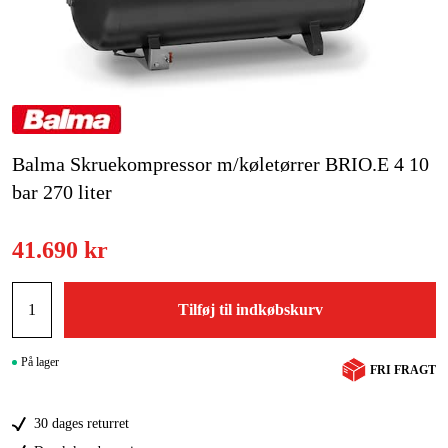
Kampagner
Varemærker
Artikler og vejledninger
Balma Skruekompressor m/køletørrer BRIO.E 4 10
Kontakt
bar 270 liter
Ofte stillede spørgsmål
41.690 kr
Tilføj til indkøbskurv
På lager
FRI FRAGT
30 dages returret