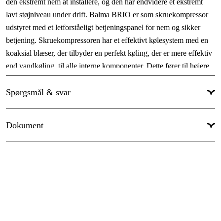
den ekstremt nem at installere, og den har endvidere et ekstremt
Kølende tørretumbler
:
Ja
lavt støjniveau under drift. Balma BRIO er som skruekompressor
udstyret med et letforståeligt betjeningspanel for nem og sikker
Med eller utan tank
:
Ja
betjening. Skruekompressoren har et effektivt kølesystem med en
Driftsspænding
:
400 V
koaksial blæser, der tilbyder en perfekt køling, der er mere effektiv
Drivkilde
:
El 400V
end vandkøling, til alle interne komponenter. Dette fører til højere
effektivitet og bedre driftssikkerhed under drift. Balma BRIO er
Motorkraft
:
5 hp
omkostningseffektiv, fordi den har lange serviceintervaller og et
Spørgsmål & svar
Vis mere
udvendigt niveauglas til oliestanden, hvilket gør, at det er nemt at
styre oliestanden. Maskinen er bygget, så det er nemt at få adgang
Dokument
til alle filtre såsom luftfiltre, oliefiltre, separatorfilter og også
påfyldning og aftapning ved olieskift.
Manual
Som alle andre Balma-produkter er Balma Brio bygget med den
mest avancerede teknik og teknologi inden for rotordesign,
oliebesparelser, tætninger og alle lag, der findes i
skruekompressoren.
Skruekompressoren er udstyret med timetæller,