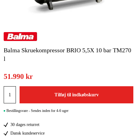
Kampagner
Varemærker
Artikler og vejledninger
Balma Skruekompressor BRIO 5,5X 10 bar TM270
Kontakt
l
Ofte stillede spørgsmål
51.990 kr
Tilføj til indkøbskurv
Bestillingsvare - Sendes inden for 4-6 uger
30 dages returret
Dansk kundeservice