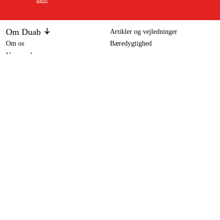
mere
Om Duab
Artikler og vejledninger
Om os
Bæredygtighed
Varemærker
Balma Skruekompressor BRIO 5,5X 10 bar TM270 l
51.990 kr
Kundeservice
Om dit køb
Kontakt
Købsbetingelser
Returer og ombytning
Levering
Ofte stillede spørgsmål
Betaling
Returseddel (PDF)
Download købsbetingelser (PDF)
Fortryd køb
Tilgængelighed
Kontakt og information
Kontakt os
info-dk@duab.eu
Södra vägen 3
SE-383 34 Mönsterås, Sverige