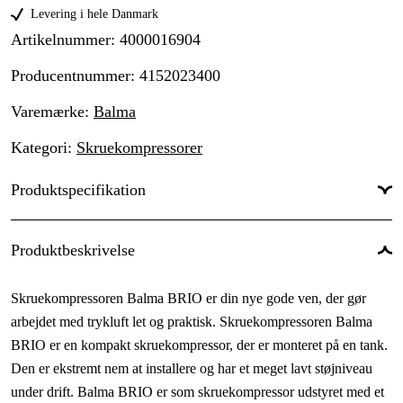
Levering i hele Danmark
Artikelnummer
:
4000016904
Producentnummer
:
4152023400
Varemærke
:
Balma
Kategori
:
Skruekompressorer
Produktspecifikation
Effekt
:
5.5 kW
Produktbeskrivelse
Fri gns. luftstrøm
:
600 l/min
Skruekompressoren Balma BRIO er din nye gode ven, der gør
Arbejdstryk, max
:
10 bar
arbejdet med trykluft let og praktisk. Skruekompressoren Balma
Serie
:
Brio X
BRIO er en kompakt skruekompressor, der er monteret på en tank.
Den er ekstremt nem at installere og har et meget lavt støjniveau
Tankvolumen
:
270 l
under drift. Balma BRIO er som skruekompressor udstyret med et