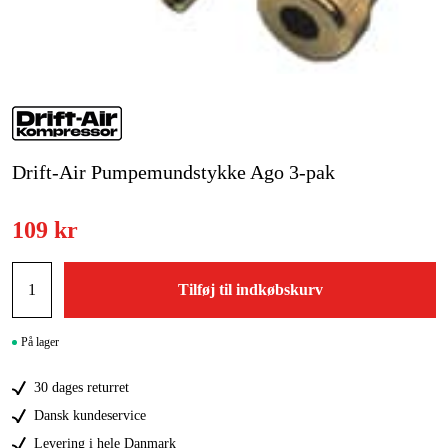
Kampagner
Varemærker
Artikler og vejledninger
Drift-Air Pumpemundstykke Ago 3-pak
Kontakt
Ofte stillede spørgsmål
109 kr
Tilføj til indkøbskurv
På lager
30 dages returret
Dansk kundeservice
Levering i hele Danmark