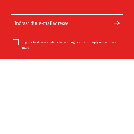
Jeg har læst og accepterer behandlingen af personoplysninger.
Læs
mere
Drift-Air Pumpemundstykke Ago 3-pak
Om Duab
Artikler og vejledninger
109 kr
Om os
Bæredygtighed
Varemærker
Kundeservice
Om dit køb
Kontakt
Købsbetingelser
Returer og ombytning
Levering
Ofte stillede spørgsmål
Betaling
Returseddel (PDF)
Download købsbetingelser (PDF)
Fortryd køb
Tilgængelighed