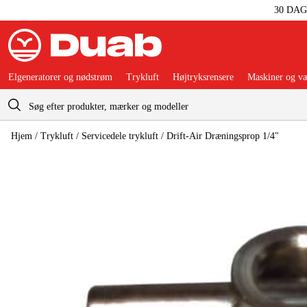
30 DA
Elgeneratorer og nødstrøm
Trykluft
Højtryksrensere
Maskiner og væ
Indkøbskurv
Hjem
/
Trykluft
/
Servicedele trykluft
/
Drift-Air Dræningsprop 1/4"