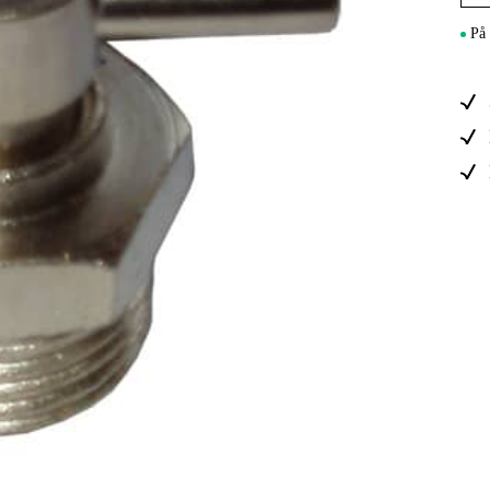
Maskintilb
På 