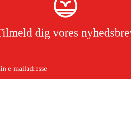
Tilmeld dig vores nyhedsbre
sprop 1/4"
Jeg har læst og accepterer behandlingen af personoplysninger.
Læs mere
e
Om dit køb
Købsbetingelser