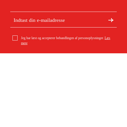
Jeg har læst og accepterer behandlingen af personoplysninger.
Læs
mere
Balma Servicekit MODULO I E 30 4000 timer
Om Duab
Artikler og vejledninger
7.599 kr
Om os
Bæredygtighed
Varemærker
Kundeservice
Om dit køb
Kontakt
Købsbetingelser
Returer og ombytning
Levering
Ofte stillede spørgsmål
Betaling
Returseddel (PDF)
Download købsbetingelser (PDF)
Fortryd køb
Tilgængelighed