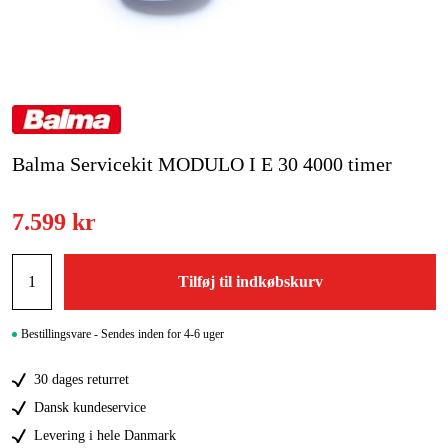
Kampagner
Varemærker
Artikler og vejledninger
Balma Servicekit MODULO I E 30 4000 timer
Kontakt
7.599 kr
Ofte stillede spørgsmål
Tilføj til indkøbskurv
Bestillingsvare - Sendes inden for 4-6 uger
30 dages returret
Dansk kundeservice
Levering i hele Danmark