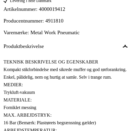
Levering i hele Danmark
Artikelnummer
:
4000019412
Producentnummer
:
4911810
Varemærke
:
Metal Work Pneumatic
Produktbeskrivelse
TEKNISK BESKRIVELSE OG EGENSKABER
Kompakt stikforbindelse med sikrede muffer og god rørforankring.
Enkel, pålidelig, nem og hurtig at samle. Selv i trange rum.
MEDIER:
Trykluft-vakuum
MATERIALE:
Forniklet messing
MAX. ARBEJDSTRYK:
16 Bar (Bemærk: Plastrørets begrænsning gælder)
ARBEJDSTEMPERATUR: