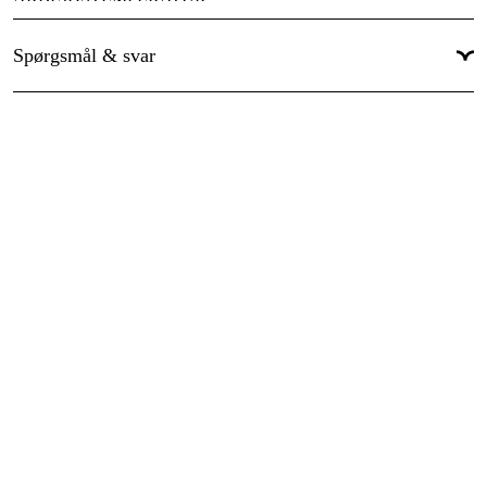
-20 ºC til +80 ºC
Spørgsmål & svar