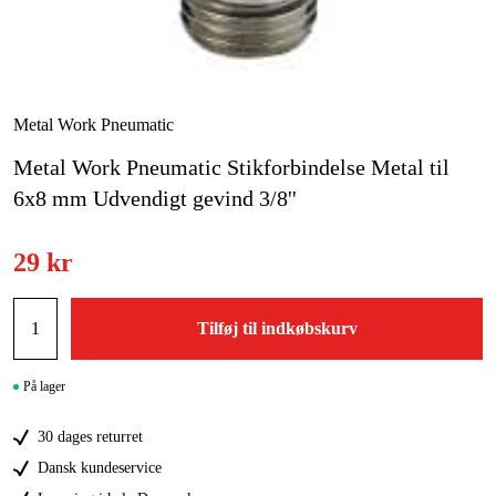
Kampagner
Varemærker
Metal Work Pneumatic
Artikler og vejledninger
Metal Work Pneumatic Stikforbindelse Metal til
6x8 mm Udvendigt gevind 3/8''
Kontakt
Ofte stillede spørgsmål
29 kr
Tilføj til indkøbskurv
På lager
30 dages returret
Dansk kundeservice