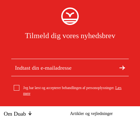
Tilmeld dig vores nyhedsbrev
Jeg har læst og accepterer behandlingen af personoplysninger.
Læs
mere
Om Duab
Artikler og vejledninger
Om os
Bæredygtighed
Metal Work Pneumatic Stikforbindelse Metal til 6x8 mm
Udvendigt gevind 3/8''
29 kr
Varemærker