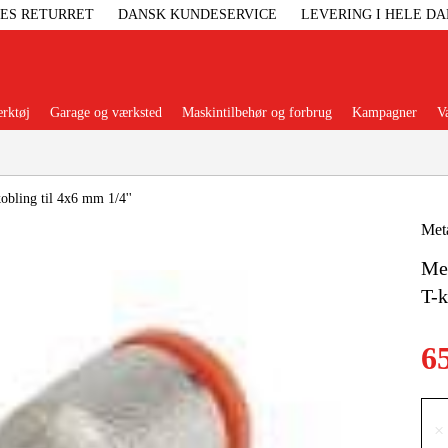
GES RETURRET
DANSK KUNDESERVICE
LEVERING I HELE D
rktøj
Garage og værksted
Maskintilbehør og forbrug
Kampagner
V
Populære kategorier
obling til 4x6 mm 1/4''
Met
Met
Elgenerat
T-k
Højtryksre
6
Ga
×