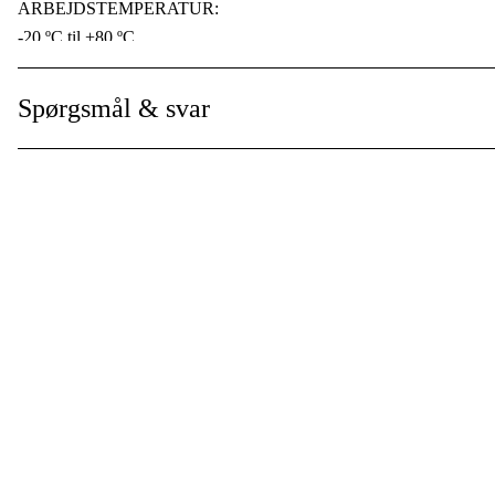
ARBEJDSTEMPERATUR:
-20 ºC til +80 ºC
Spørgsmål & svar