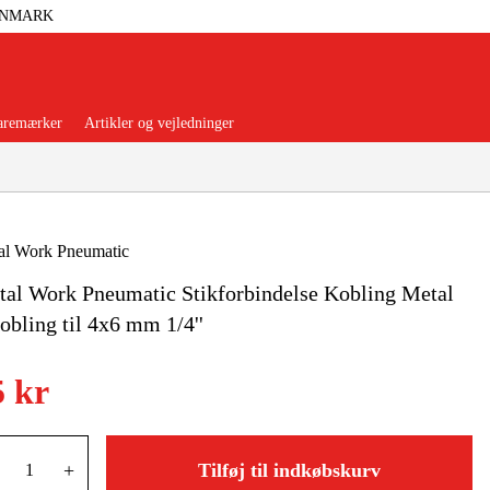
ANMARK
aremærker
Artikler og vejledninger
al Work Pneumatic
al Work Pneumatic Stikforbindelse Kobling Metal
orer Og Nødstrøm
Trykluft
obling til 4x6 mm 1/4''
nsere
Maskiner Og Værktøj
5 kr
rage Og Værksted
+
Tilføj til indkøbskurv