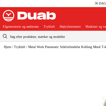
30 DA
Elgeneratorer og nødstrøm
Trykluft
Højtryksrensere
Maskiner og væ
Indkøbskurv
Hjem
/
Trykluft
/
Metal Work Pneumatic Stikforbindelse Kobling Metal T-k