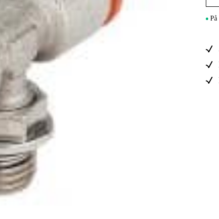
Maskintilb
På 